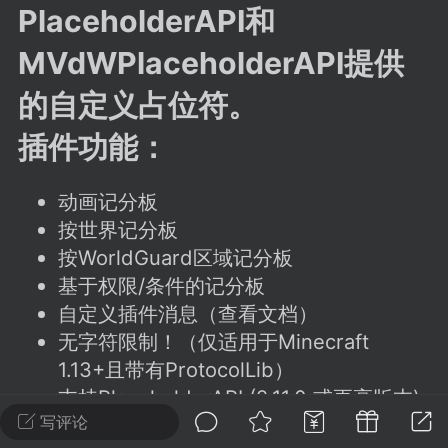
建议贴】SodaMC 的改进与建议 🧃
PlaceholderAPI和
SodaMC 社区的建议&反馈板块，欢迎每
MVdWPlaceholderAPI提供
户在这里畅所欲言，提出你对 社区功能、
、管理方式等方面 的任何想法！...
的自定义占位符。
插件功能：
11
5.9k
动画记分板
按世界记分板
odaMC
潮涌核心
永久赞助者
按WorldGuard区域记分板
-24 23:37
电脑端
整合包分享
基于权限/条件的记分板
CL主页反馈贴
自定义插件消息（查看文档）
处 反馈你遇到的问题 以及 你期望的功能等
无字符限制！（仅适用于Minecraft
如不方便可尝试通过邮箱与作者进行反馈
1.13+且带有ProtocolLib）
519334...
支持PlaceholderAPI (2.11.0 或更高版本)
和 MVdWPlaceholderAPI
写评论