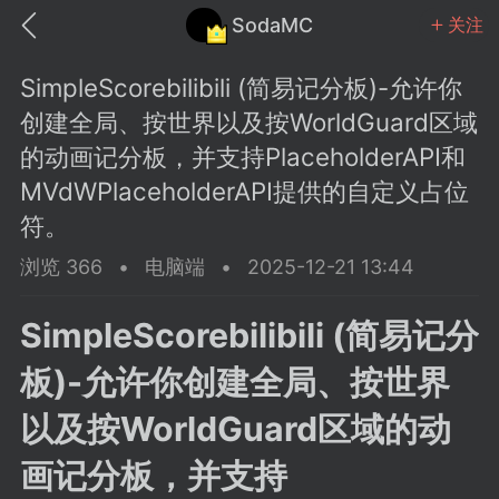
SodaMC
关注
SimpleScorebilibili (简易记分板)-允许你
创建全局、按世界以及按WorldGuard区域
的动画记分板，并支持PlaceholderAPI和
MVdWPlaceholderAPI提供的自定义占位
MC中文社区
SodaM
符。
浏览 366
•
电脑端
•
2025-12-21 13:44
SimpleScorebilibili (简易记分
教程
材质
社区
板)-允许你创建全局、按世界
以及按WorldGuard区域的动
odaMC
潮涌核心
永久赞助者
画记分板，并支持
25-11-27 02:06
电脑端
社区规则