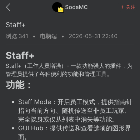
SodaMC
关注
Staff+
浏览 341
•
电脑端
•
2026-05-31 22:40
Staff+
MC中文社区
SodaM
Staff+（工作人员增强）- 一款功能强大的插件，为
管理员提供了各种便利的功能和管理工具。
功能：
Staff Mode：开启员工模式，提供指南针
教程
材质
社区
指向当前方向、随机传送至非员工玩家、
完全隐身或仅从列表中消失等功能。
odaMC
潮涌核心
永久赞助者
GUI Hub：提供传送和查看选项的图形界
25-11-27 02:06
电脑端
社区规则
面。