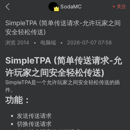
SodaMC
关注
SimpleTPA (简单传送请求-允许玩家之间
安全轻松传送)
浏览 2014
•
电脑端
•
2026-07-07 07:58
MC中文社区
SodaM
SimpleTPA (简单传送请求-允
许玩家之间安全轻松传送)
SimpleTPA是一个允许玩家之间安全轻松传送的插
件。
教程
材质
社区
功能：
odaMC
潮涌核心
永久赞助者
发送传送请求
25-11-27 02:06
电脑端
社区规则
切换传送请求