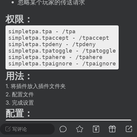
忽略某个玩家的传送请求
建议贴】SodaMC 的改进与建议 🧃
SodaMC 社区的建议&反馈板块，欢迎每
权限：
户在这里畅所欲言，提出你对 社区功能、
、管理方式等方面 的任何想法！...
simpletpa.tpa - /tpa
simpletpa.tpaccept - /tpaccept
simpletpa.tpdeny - /tpdeny
simpletpa.tpatoggle - /tpatoggle
11
5.9k
simpletpa.tpahere - /tpahere
simpletpa.tpaignore - /tpaignore
用法：
odaMC
潮涌核心
永久赞助者
-24 23:37
电脑端
整合包分享
1. 将插件放入插件文件夹
2. 配置文件
CL主页反馈贴
处 反馈你遇到的问题 以及 你期望的功能等
3. 完成设置
配置：
如不方便可尝试通过邮箱与作者进行反馈
519334...
properties:
写评论
  accepttime: 20