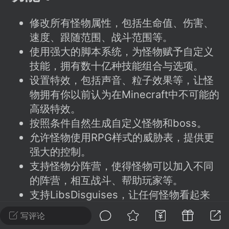
建议贴】SodaMC 的改进与建议 🧃
SodaMC 社区的建议&反馈板块，欢迎每
修改所有怪物属性，包括生命值、伤害、
户在这里畅所欲言，提出你对 社区功能、
速度、跟随范围、战斗范围等。
、管理方式等方面 的任何想法！...
使用强大的脚本系统，为怪物赋予自定义
技能，拥有数十亿种技能组合与选项。
设置特效，包括声音、粒子效果等，让怪
物拥有你以前认为在Minecraft中不可能的
11
5.9k
高级特效。
按照条件自然生成自定义怪物和boss。
odaMC
潮涌核心
永久赞助者
允许怪物使用RPG样式的威胁表，提供更
-24 23:37
电脑端
整合包分享
强大的控制。
CL主页反馈贴
支持怪物分阵营，使得怪物可以加入不同
处 反馈你遇到的问题 以及 你期望的功能等
的阵营，相互战斗、帮助玩家等。
如不方便可尝试通过邮箱与作者进行反馈
支持LibsDisguises，让任何怪物看起来
519334...
像Minecraft中的任何东西。
写评论
与众多热门插件兼容，包含强大的API。