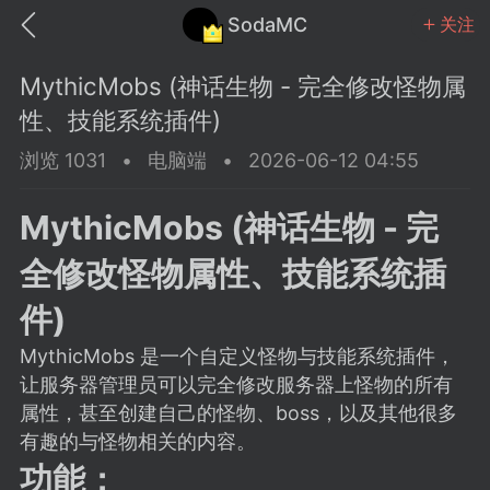
SodaMC
关注
MythicMobs (神话生物 - 完全修改怪物属
性、技能系统插件)
浏览 1031
•
电脑端
•
2026-06-12 04:55
MC中文社区
SodaM
MythicMobs (神话生物 - 完
全修改怪物属性、技能系统插
件)
MythicMobs 是一个自定义怪物与技能系统插件，
教程
材质
社区
让服务器管理员可以完全修改服务器上怪物的所有
属性，甚至创建自己的怪物、boss，以及其他很多
odaMC
潮涌核心
永久赞助者
有趣的与怪物相关的内容。
25-11-27 02:06
电脑端
社区规则
功能：