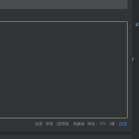
回复
拉黑
举报
2星期前
电脑端
阅读： 579
1楼