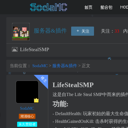
首页
整合包
MO
服务器&插件
关注：
33
内
关注
LifeStealSMP
当前位置：
SodaMC
>
服务器&插件
>
正文
LifeStealSMP
这是自The Life Steal SMP中
功能:
SodaMC
- DefaultHealth: 玩家初始的最大生命
潮涌核心
- HealthGainedOnKill: 击杀时获得
永久赞助者