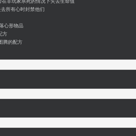
ayer: 确定是否在非玩家杀死的情况下失去生命值
否当玩家失去所有心时封禁他们
是否掉落心形物品
的配方
成复活图腾的配方