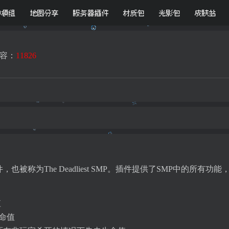
D模组
地图分享
服务器插件
材质包
光影包
皮肤站
容：
11826
而来的插件，也被称为The Deadliest SMP。插件提供了SMP中的所
值
的生命值