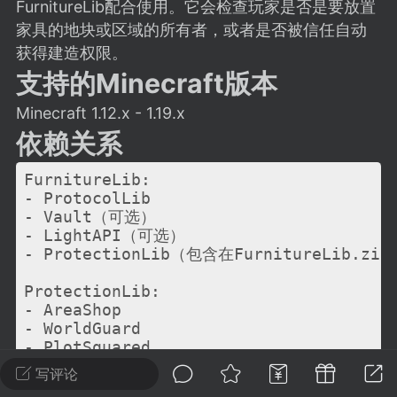
建议贴】SodaMC 的改进与建议 🧃
FurnitureLib配合使用。它会检查玩家是否是要放置
家具的地块或区域的所有者，或者是否被信任自动
SodaMC 社区的建议&反馈板块，欢迎每
获得建造权限。
户在这里畅所欲言，提出你对 社区功能、
支持的Minecraft版本
、管理方式等方面 的任何想法！...
Minecraft 1.12.x - 1.19.x
依赖关系
11
5.9k
FurnitureLib:

- ProtocolLib

- Vault（可选）

odaMC
潮涌核心
永久赞助者
- LightAPI（可选）

-24 23:37
电脑端
整合包分享
- ProtectionLib（包含在FurnitureLib.zip
CL主页反馈贴
ProtectionLib:

处 反馈你遇到的问题 以及 你期望的功能等
- AreaShop

如不方便可尝试通过邮箱与作者进行反馈
- WorldGuard

519334...
- PlotSquared

- IslandWorld

写评论
- Towny
