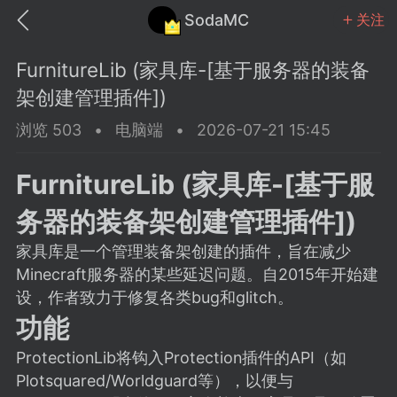
SodaMC
关注
FurnitureLib (家具库-[基于服务器的装备
架创建管理插件])
浏览 503
•
电脑端
•
2026-07-21 15:45
MC中文社区
SodaM
FurnitureLib (家具库-[基于服
务器的装备架创建管理插件])
家具库是一个管理装备架创建的插件，旨在减少
Minecraft服务器的某些延迟问题。自2015年开始建
教程
材质
社区
设，作者致力于修复各类bug和glitch。
功能
odaMC
潮涌核心
永久赞助者
ProtectionLib将钩入Protection插件的API（如
25-11-27 02:06
电脑端
社区规则
Plotsquared/Worldguard等），以便与