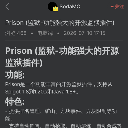
SodaMC
关注
Prison (监狱-功能强大的开源监狱插件)
浏览 468
•
电脑端
•
2026-07-10 17:15
Prison (监狱-功能强大的开源
MC中文社区
SodaM
监狱插件)
功能:
Prison是一个功能丰富的开源监狱插件，支持从
Spigot 1.8到1.20.x和Java 1.8+。
教程
材质
社区
特色:
- 提供排名管理、矿山、方块事件、方块限制等功
odaMC
潮涌核心
永久赞助者
能。
25-11-27 02:06
电脑端
社区规则
- 支持自动销售、自动拾取、自动熔炼、自动合成等