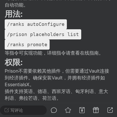
建议贴】SodaMC 的改进与建议 🧃
自动功能。
SodaMC 社区的建议&反馈板块，欢迎每
用法:
户在这里畅所欲言，提出你对 社区功能、
、管理方式等方面 的任何想法！...
/ranks autoConfigure
/prison placeholders list
/ranks promote
11
5.9k
等指令可实现功能，详细指令请查看在线指南。
权限:
odaMC
潮涌核心
永久赞助者
Prison不需要依赖其他插件，但需要通过Vault连接
-24 23:37
电脑端
整合包分享
到经济插件。确保安装Vault，并拥有经济插件如
CL主页反馈贴
EssentialsX。
处 反馈你遇到的问题 以及 你期望的功能等
插件支持英语、德语、西班牙语、匈牙利语、意大
如不方便可尝试通过邮箱与作者进行反馈
利语、弗拉芒语、荷兰语。
519334...
写评论