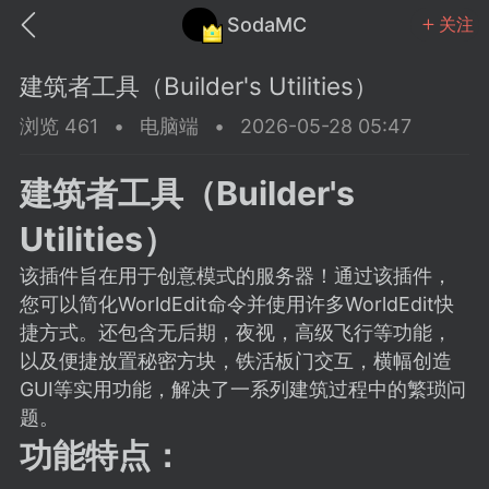
SodaMC
关注
建筑者工具（Builder's Utilities）
浏览 461
•
电脑端
•
2026-05-28 05:47
建筑者工具（Builder's
MC中文社区
SodaM
Utilities）
该插件旨在用于创意模式的服务器！通过该插件，
您可以简化WorldEdit命令并使用许多WorldEdit快
捷方式。还包含无后期，夜视，高级飞行等功能，
教程
材质
社区
以及便捷放置秘密方块，铁活板门交互，横幅创造
GUI等实用功能，解决了一系列建筑过程中的繁琐问
题。
odaMC
潮涌核心
永久赞助者
功能特点：
25-11-27 02:06
电脑端
社区规则