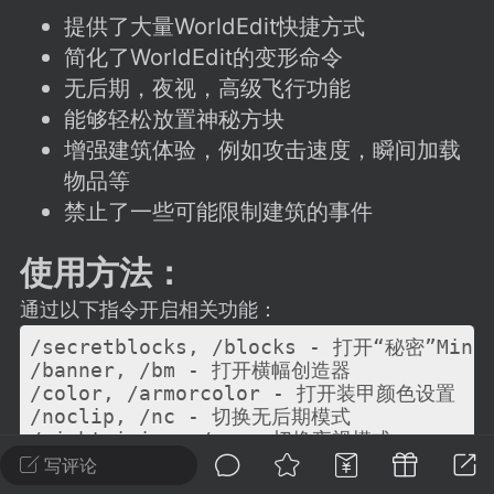
建议贴】SodaMC 的改进与建议 🧃
提供了大量WorldEdit快捷方式
SodaMC 社区的建议&反馈板块，欢迎每
简化了WorldEdit的变形命令
户在这里畅所欲言，提出你对 社区功能、
无后期，夜视，高级飞行功能
、管理方式等方面 的任何想法！...
能够轻松放置神秘方块
增强建筑体验，例如攻击速度，瞬间加载
物品等
11
5.9k
禁止了一些可能限制建筑的事件
使用方法：
odaMC
潮涌核心
永久赞助者
-24 23:37
电脑端
整合包分享
通过以下指令开启相关功能：
CL主页反馈贴
/secretblocks, /blocks - 打开“秘密”Mine
处 反馈你遇到的问题 以及 你期望的功能等
/banner, /bm - 打开横幅创造器

/color, /armorcolor - 打开装甲颜色设置

如不方便可尝试通过邮箱与作者进行反馈
/noclip, /nc - 切换无后期模式

519334...
/nightvision, /nv - 切换夜视模式

/advancedfly, /af - 切换高级飞行模式

写评论
/tpgm - 观察者模式下的人员传送