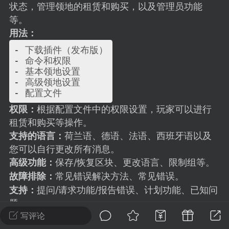
建议贴】SodaMC 的改进与建议 🧃
状态，管理领地的租赁和购买，以及管理员功能
等。
SodaMC 社区的建议&反馈板块，欢迎每
用法：
户在这里畅所欲言，提出你对 社区功能、
、管理方式等方面 的任何想法！...
- 下载插件（发布版）

- 命令和权限

- 基本领地设置

- 高级领地设置

11
5.9k
权限：
根据配置文件中的权限设置，玩家可以进行
租赁和购买等操作。
odaMC
潮涌核心
永久赞助者
支持的语言：
荷兰语、德语、法语、西班牙语以及
-24 23:37
电脑端
整合包分享
您可以自行更改所有消息。
CL主页反馈贴
高级功能：
保存/恢复区块、更改语言、限制组等。
处 反馈你遇到的问题 以及 你期望的功能等
故障排除：
常见错误解决方法、常见错误。
如不方便可尝试通过邮箱与作者进行反馈
支持：
提问/请求功能/报告错误、计划功能、已知问
519334...
题。
写评论
开发：
更新日志、编译、开发构建、模块、包和类