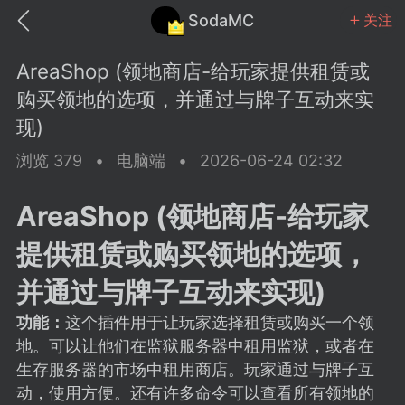
SodaMC
关注
AreaShop (领地商店-给玩家提供租赁或
购买领地的选项，并通过与牌子互动来实
现)
浏览 379
•
电脑端
•
2026-06-24 02:32
MC中文社区
SodaM
AreaShop (领地商店-给玩家
提供租赁或购买领地的选项，
并通过与牌子互动来实现)
教程
材质
社区
功能：
这个插件用于让玩家选择租赁或购买一个领
地。可以让他们在监狱服务器中租用监狱，或者在
odaMC
潮涌核心
永久赞助者
生存服务器的市场中租用商店。玩家通过与牌子互
25-11-27 02:06
电脑端
社区规则
动，使用方便。还有许多命令可以查看所有领地的