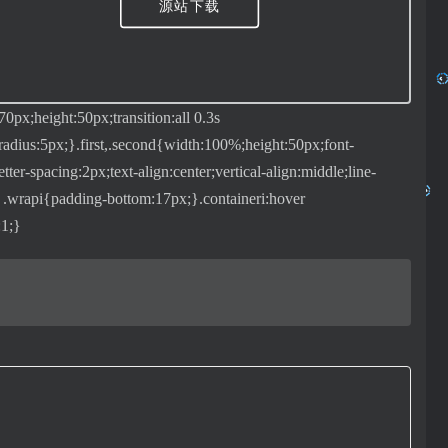
源站下载
70px;height:50px;transition:all 0.3s
-radius:5px;}.first,.second{width:100%;height:50px;font-
tter-spacing:2px;text-align:center;vertical-align:middle;line-
er .wrapi{padding-bottom:17px;}.containeri:hover
:1;}