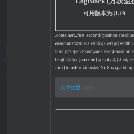
LogBlock (
可用版本为:|1.19
.containeri,.first,.second{position:absolu
ease;transform:scale(0.8);}.wrapi{width:1
family:"Open Sans",sans-serif;transition:al
height:50px;}.second{opacity:0;}.first,.
.first{transform:translateY(-8px);padding
文章类型：
收录