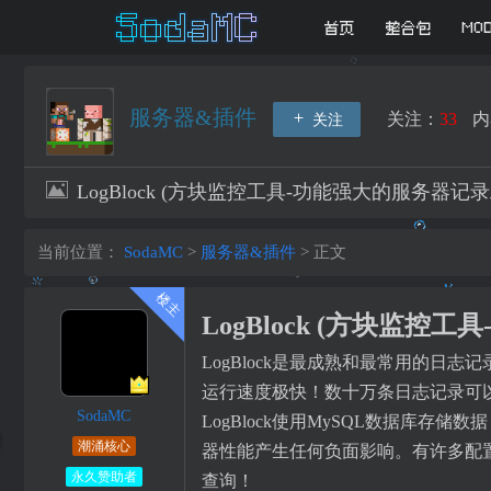
首页
整合包
MO
服务器&插件
关注：
33
内
关注
LogBlock (方块监控工具-功能强大的服务器记录
当前位置：
SodaMC
>
服务器&插件
>
正文
LogBlock (方块监控
LogBlock是最成熟和最常用的
运行速度极快！数十万条日志记录可
SodaMC
LogBlock使用MySQL数据
潮涌核心
器性能产生任何负面影响。有许多配置
永久赞助者
查询！