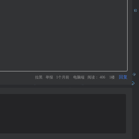
回复
拉黑
举报
1个月前
电脑端
阅读： 406
1楼