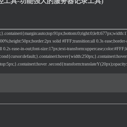
方块监控工具-功能强大的服务器记录工具)
te;}.containeri{margin:auto;top:91px;bottom:0;right:0;left:677px;width:1
00%;height:50px;border:2px solid #FFF;transition:all 0.3s ease;border
l 0.2s ease-in-out;font-size:17px;text-transform:uppercase;color:#FFF;le
second{cursor:default;}.containeri:hover{width:250px;}.containeri:hov
-top:5px;}.containeri:hover .second{transform:translateY(20px);opacity