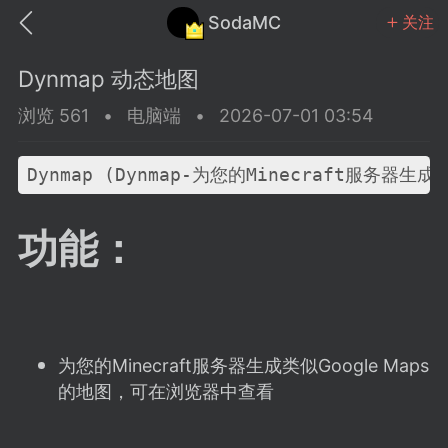
SodaMC
关注
Dynmap 动态地图
浏览 561
•
电脑端
•
2026-07-01 03:54
Dynmap (Dynmap-为您的Minecraft服务
MC中文社区
SodaM
功能：
教程
材质
社区
为您的Minecraft服务器生成类似Google Maps
的地图，可在浏览器中查看
odaMC
潮涌核心
永久赞助者
25-11-27 02:06
电脑端
社区规则