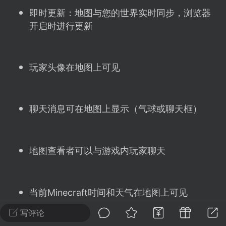
建议贴】SodaMC 的改进与建议 🧃
即时更新：地图与您的世界实时同步，浏览器
SodaMC 社区的建议&反馈板块，欢迎每
开启时进行更新
户在这里畅所欲言，提出你对 社区功能、
、管理方式等方面 的任何想法！...
玩家头像在地图上可见
11
5.9k
聊天消息可在地图上显示（气球或聊天框）
odaMC
潮涌核心
永久赞助者
-24 23:37
电脑端
整合包分享
地图查看者可以与游戏内玩家聊天
CL主页反馈贴
处 反馈你遇到的问题 以及 你期望的功能等
如不方便可尝试通过邮箱与作者进行反馈
当前Minecraft时间和天气在地图上可见
519334...
写评论