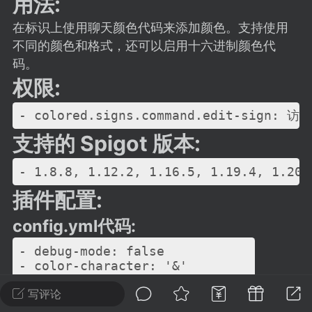
用法:
建议贴】SodaMC 的改进与建议 🧃
在标识上使用聊天颜色代码来添加颜色。支持使用
SodaMC 社区的建议&反馈板块，欢迎每
不同的颜色和格式，还可以启用十六进制颜色代
户在这里畅所欲言，提出你对 社区功能、
码。
、管理方式等方面 的任何想法！...
权限:
11
5.9k
支持的 Spigot 版本:
odaMC
潮涌核心
永久赞助者
-24 23:37
电脑端
整合包分享
插件配置:
CL主页反馈贴
config.yml代码:
处 反馈你遇到的问题 以及 你期望的功能等
- debug-mode: false

如不方便可尝试通过邮箱与作者进行反馈
- color-character: '&'

519334...
- permission-mode: false

写评论
- broadcast-enabled: true

- broadcast-disabled: true
