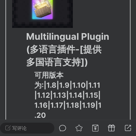
建议贴】SodaMC 的改进与建议 🧃
SodaMC 社区的建议&反馈板块，欢迎每
户在这里畅所欲言，提出你对 社区功能、
、管理方式等方面 的任何想法！...
Multilingual Plugin
(多语言插件-[提供
11
5.9k
多国语言支持])
可用版本
odaMC
潮涌核心
永久赞助者
为:|1.8|1.9|1.10|1.11
-24 23:37
电脑端
整合包分享
|1.12|1.13|1.14|1.15|
CL主页反馈贴
处 反馈你遇到的问题 以及 你期望的功能等
1.16|1.17|1.18|1.19|1
如不方便可尝试通过邮箱与作者进行反馈
.20
519334...
写评论