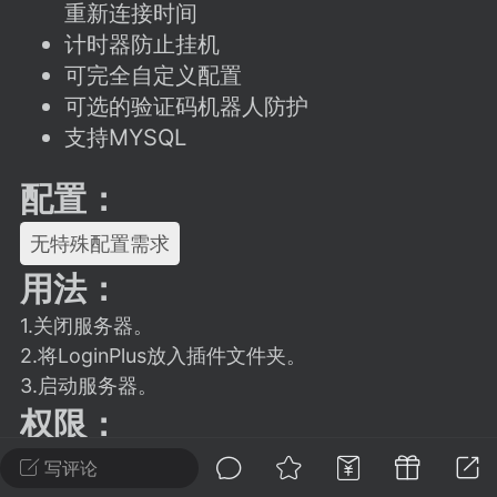
建议贴】SodaMC 的改进与建议 🧃
重新连接时间
计时器防止挂机
SodaMC 社区的建议&反馈板块，欢迎每
可完全自定义配置
户在这里畅所欲言，提出你对 社区功能、
、管理方式等方面 的任何想法！...
可选的验证码机器人防护
支持MYSQL
配置：
11
5.9k
无特殊配置需求
odaMC
潮涌核心
永久赞助者
用法：
-24 23:37
电脑端
整合包分享
1.关闭服务器。
CL主页反馈贴
2.将LoginPlus放入插件文件夹。
处 反馈你遇到的问题 以及 你期望的功能等
3.启动服务器。
如不方便可尝试通过邮箱与作者进行反馈
权限：
519334...
暂无提供权限相关信息
写评论