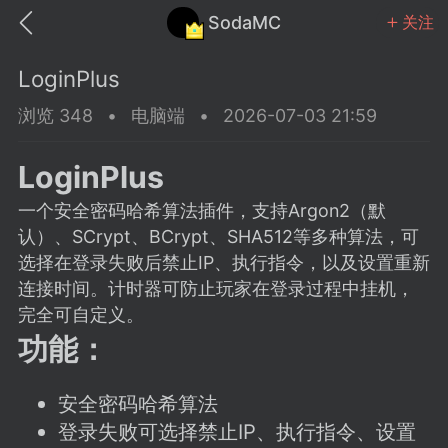
SodaMC
关注
LoginPlus
浏览 348
•
电脑端
•
2026-07-03 21:59
LoginPlus
MC中文社区
SodaM
一个安全密码哈希算法插件，支持Argon2（默
认）、SCrypt、BCrypt、SHA512等多种算法，可
选择在登录失败后禁止IP、执行指令，以及设置重新
连接时间。计时器可防止玩家在登录过程中挂机，
完全可自定义。
教程
材质
社区
功能：
odaMC
潮涌核心
永久赞助者
安全密码哈希算法
25-11-27 02:06
电脑端
社区规则
登录失败可选择禁止IP、执行指令、设置