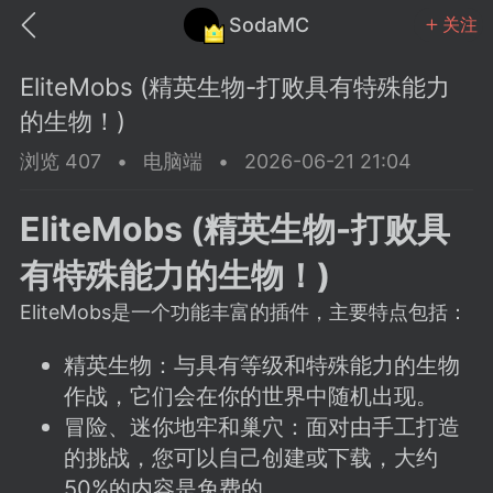
SodaMC
关注
EliteMobs (精英生物-打败具有特殊能力
的生物！)
浏览 407
•
电脑端
•
2026-06-21 21:04
MC中文社区
SodaM
EliteMobs (精英生物-打败具
有特殊能力的生物！)
EliteMobs是一个功能丰富的插件，主要特点包括：
教程
材质
社区
精英生物：与具有等级和特殊能力的生物
作战，它们会在你的世界中随机出现。
冒险、迷你地牢和巢穴：面对由手工打造
odaMC
潮涌核心
永久赞助者
的挑战，您可以自己创建或下载，大约
25-11-27 02:06
电脑端
社区规则
50%的内容是免费的。