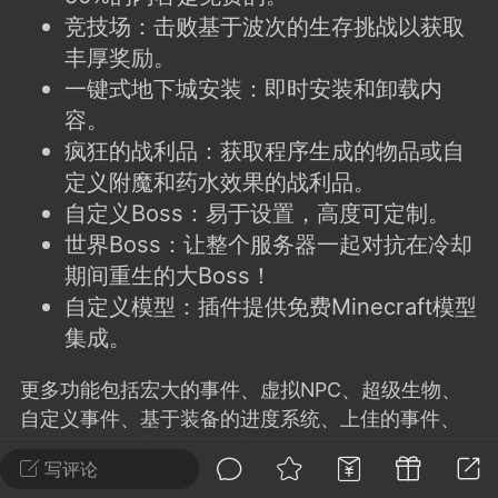
建议贴】SodaMC 的改进与建议 🧃
竞技场：击败基于波次的生存挑战以获取
SodaMC 社区的建议&反馈板块，欢迎每
丰厚奖励。
户在这里畅所欲言，提出你对 社区功能、
一键式地下城安装：即时安装和卸载内
、管理方式等方面 的任何想法！...
容。
疯狂的战利品：获取程序生成的物品或自
定义附魔和药水效果的战利品。
11
5.9k
自定义Boss：易于设置，高度可定制。
世界Boss：让整个服务器一起对抗在冷却
期间重生的大Boss！
odaMC
潮涌核心
永久赞助者
自定义模型：插件提供免费Minecraft模型
-24 23:37
电脑端
整合包分享
集成。
CL主页反馈贴
处 反馈你遇到的问题 以及 你期望的功能等
更多功能包括宏大的事件、虚拟NPC、超级生物、
如不方便可尝试通过邮箱与作者进行反馈
自定义事件、基于装备的进度系统、上佳的事件、
519334...
预制翻译、自定义任务、高级物品系统等。
写评论
插件与一些其他插件有兼容性，包括