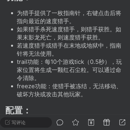
建议贴】SodaMC 的改进与建议 🧃
SodaMC 社区的建议&反馈板块，欢迎每
为猎手提供了一枚指南针，右键点击后将
户在这里畅所欲言，提出你对 社区功能、
指向最近的速度猎手。
、管理方式等方面 的任何想法！...
如果猎手杀死速度猎手，则猎手获胜。如
果末影龙死亡，则速度猎手获胜。
若速度猎手或猎手在末地或地狱中，指南
针将无法使用。
11
5.9k
trail功能：每10个游戏tick（0.5秒），玩
家位置将生成一颗红石尘粒。可以通过命
odaMC
潮涌核心
永久赞助者
令清除。
-24 23:37
电脑端
整合包分享
freeze功能：使猎手被冻结，无法移动、
CL主页反馈贴
破坏方块或攻击其他玩家。
处 反馈你遇到的问题 以及 你期望的功能等
如不方便可尝试通过邮箱与作者进行反馈
配置：
519334...
/SpdRunVsHunt - 打开菜单

写评论
/SpdRunVsHunt help - 显示所有命令
