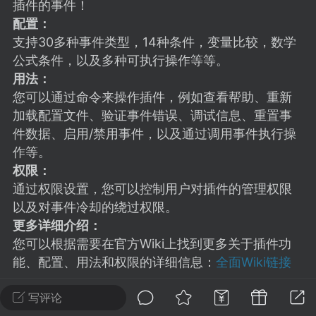
建议贴】SodaMC 的改进与建议 🧃
插件的事件！
配置：
SodaMC 社区的建议&反馈板块，欢迎每
支持30多种事件类型，14种条件，变量比较，数学
户在这里畅所欲言，提出你对 社区功能、
公式条件，以及多种可执行操作等等。
、管理方式等方面 的任何想法！...
用法：
您可以通过命令来操作插件，例如查看帮助、重新
加载配置文件、验证事件错误、调试信息、重置事
11
5.9k
件数据、启用/禁用事件，以及通过调用事件执行操
作等。
权限：
odaMC
潮涌核心
永久赞助者
通过权限设置，您可以控制用户对插件的管理权限
-24 23:37
电脑端
整合包分享
以及对事件冷却的绕过权限。
CL主页反馈贴
更多详细介绍：
处 反馈你遇到的问题 以及 你期望的功能等
您可以根据需要在官方Wiki上找到更多关于插件功
如不方便可尝试通过邮箱与作者进行反馈
能、配置、用法和权限的详细信息：
全面Wiki链接
519334...
写评论
ConditionalEvents (条件事件-为Minecraft添加不同条件的事件插件)