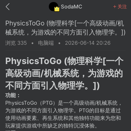
SodaMC
关注
PhysicsToGo (物理科学[一个高级动画/机
械系统，为游戏的不同方面引入物理学。])
浏览 335
•
电脑端
•
2026-06-14 20:26
MC中文社区
SodaM
PhysicsToGo (物理科学[一个
高级动画/机械系统，为游戏的
不同方面引入物理学。])
功能：
教程
材质
社区
PhysicsToGo（PTG）是一个高级动画/机械系统，
为游戏的不同方面引入物理学。PTG的目标是通过
odaMC
潮涌核心
永久赞助者
使用动画要素、再生系统和其他独特功能来为您和
25-11-27 02:06
电脑端
社区规则
玩家提供游戏中所缺乏的独特沉浸体验。