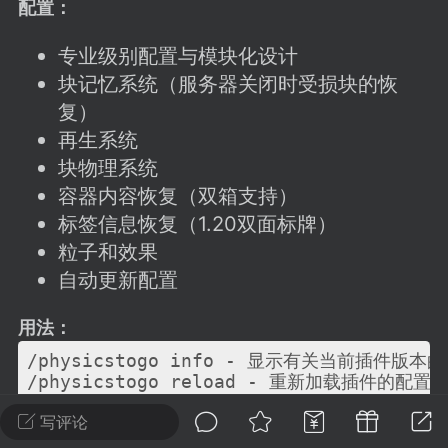
建议贴】SodaMC 的改进与建议 🧃
配置：
SodaMC 社区的建议&反馈板块，欢迎每
专业级别配置与模块化设计
户在这里畅所欲言，提出你对 社区功能、
块记忆系统（服务器关闭时受损块的恢
、管理方式等方面 的任何想法！...
复）
再生系统
块物理系统
11
5.9k
容器内容恢复（双箱支持）
标签信息恢复（1.20双面标牌）
odaMC
粒子和效果
潮涌核心
永久赞助者
-24 23:37
电脑端
整合包分享
自动更新配置
CL主页反馈贴
用法：
处 反馈你遇到的问题 以及 你期望的功能等
/physicstogo info - 显示有关当前插件版本的
如不方便可尝试通过邮箱与作者进行反馈
/physicstogo reload - 重新加载插件的配
519334...
权限：
写评论
ptg.* - 提供插件提供的所有权限。
