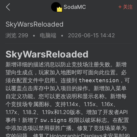
SodaMC
关注
SkyWarsReloaded
浏览 299
•
电脑端
•
2026-06-15 14:42
SkyWarsReloaded
MC中文社区
SodaM
新增详细的描述消息以防止竞技场注册失败。新增
望向生成点，玩家加入地图时即可面向此位置。必
须在配置文件中启用。连接到
theextension
，可
以覆盖点击库存中加入项目的操作。新增加入菜单
自定义功能。您可以更改说明和显示名称。新增每
教程
材质
社区
个竞技场专属图标。支持1.14x、1.15x、1.16x、
1.17x、1.18.2、1.19x和1.20版本。增加了开发者API
事件！新增了
sw.signs
权限以破坏标志。在配置
odaMC
潮涌核心
永久赞助者
中添加选项以禁用获胜广播。修复了竞技场菜单为
25-11-27 02:06
电脑端
社区规则
空的问题。修复了HolographicDisplays未安装时的