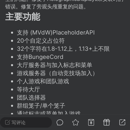
建议贴】SodaMC 的改进与建议 🧃
错误。修复了旁观头颅重复的问题。
SodaMC 社区的建议&反馈板块，欢迎每
主要功能
户在这里畅所欲言，提出你对 社区功能、
、管理方式等方面 的任何想法！...
支持 (MVdW)PlaceholderAPI
20个自定义占位符
32个字符在1.8-1.12上，1.13+上不限
11
5.9k
支持BungeeCord
大厅服务器与加入标志和菜单
游戏服务器（自动竞技场加入）
odaMC
潮涌核心
永久赞助者
个人游戏和团队游戏
-24 23:37
电脑端
整合包分享
等待大厅
CL主页反馈贴
团队选择器
处 反馈你遇到的问题 以及 你期望的功能等
群组笼子/单个笼子
如不方便可尝试通过邮箱与作者进行反馈
通过标志或菜单加入游戏
519334...
聊天系统
写评论
4种聊天格式