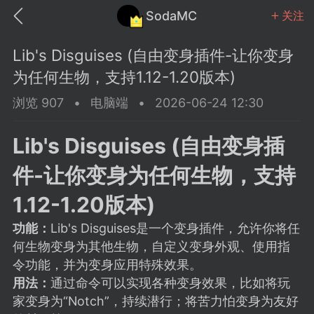
SodaMC
关注
Lib's Disguises (自由变身插件-让你变身
为任何生物，支持1.12-1.20版本)
浏览 907
•
电脑端
•
2026-06-24 12:30
MC中文社区
SodaM
Lib's Disguises (自由变身插
件-让你变身为任何生物，支持
1.12-1.20版本)
功能：
Lib's Disguises是一个变身插件，允许你将任
教程
材质
社区
何生物变身为其他生物，自定义变身外观、使用指
令功能，并为变身应用特殊效果。
odaMC
潮涌核心
永久赞助者
用法：
通过命令可以实现各种变身效果，比如将玩
25-11-27 02:06
电脑端
社区规则
家变身为“Notch”，持续潜行；将苦力怕变身为友好