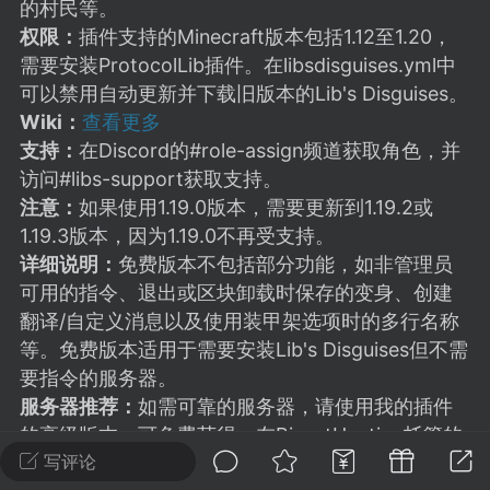
建议贴】SodaMC 的改进与建议 🧃
的村民等。
权限：
插件支持的Minecraft版本包括1.12至1.20，
SodaMC 社区的建议&反馈板块，欢迎每
需要安装ProtocolLib插件。在libsdisguises.yml中
户在这里畅所欲言，提出你对 社区功能、
可以禁用自动更新并下载旧版本的Lib's Disguises。
、管理方式等方面 的任何想法！...
Wiki：
查看更多
支持：
在Discord的#role-assign频道获取角色，并
访问#libs-support获取支持。
11
5.9k
注意：
如果使用1.19.0版本，需要更新到1.19.2或
1.19.3版本，因为1.19.0不再受支持。
详细说明：
免费版本不包括部分功能，如非管理员
odaMC
潮涌核心
永久赞助者
可用的指令、退出或区块卸载时保存的变身、创建
-24 23:37
电脑端
整合包分享
翻译/自定义消息以及使用装甲架选项时的多行名称
CL主页反馈贴
等。免费版本适用于需要安装Lib's Disguises但不需
处 反馈你遇到的问题 以及 你期望的功能等
要指令的服务器。
如不方便可尝试通过邮箱与作者进行反馈
服务器推荐：
如需可靠的服务器，请使用我的插件
519334...
的高级版本，可免费获得。在BisectHosting托管的
写评论
Minecraft服务器上安装我的插件，即可自动启用高