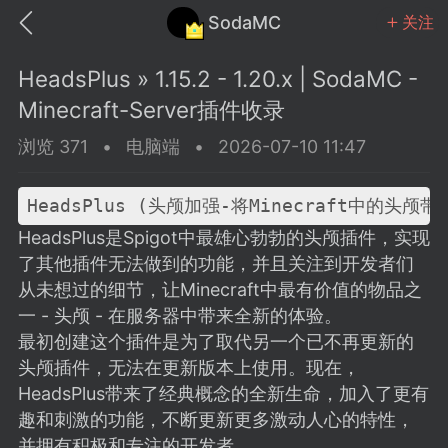
SodaMC
关注
HeadsPlus » 1.15.2 - 1.20.x | SodaMC -
Minecraft-Server插件收录
浏览 371
•
电脑端
•
2026-07-10 11:47
MC中文社区
SodaM
HeadsPlus是Spigot中最雄心勃勃的头颅插件，实现
了其他插件无法做到的功能，并且关注到开发者们
从未想过的细节，让Minecraft中最有价值的物品之
一 - 头颅 - 在服务器中带来全新的体验。
教程
材质
社区
最初创建这个插件是为了取代另一个已不再更新的
头颅插件，无法在更新版本上使用。现在，
HeadsPlus带来了经典概念的全新生命，加入了更有
odaMC
潮涌核心
永久赞助者
趣和刺激的功能，不断更新更多激动人心的特性，
25-11-27 02:06
电脑端
社区规则
并拥有积极和专注的开发者。