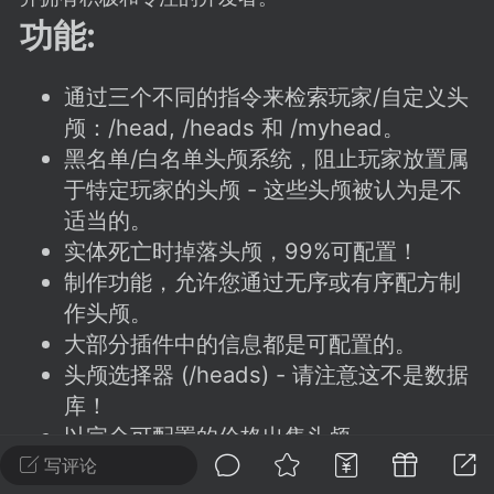
建议贴】SodaMC 的改进与建议 🧃
功能:
SodaMC 社区的建议&反馈板块，欢迎每
户在这里畅所欲言，提出你对 社区功能、
通过三个不同的指令来检索玩家/自定义头
、管理方式等方面 的任何想法！...
颅：/head, /heads 和 /myhead。
黑名单/白名单头颅系统，阻止玩家放置属
于特定玩家的头颅 - 这些头颅被认为是不
11
5.9k
适当的。
实体死亡时掉落头颅，99%可配置！
odaMC
潮涌核心
永久赞助者
制作功能，允许您通过无序或有序配方制
-24 23:37
电脑端
整合包分享
作头颅。
大部分插件中的信息都是可配置的。
CL主页反馈贴
处 反馈你遇到的问题 以及 你期望的功能等
头颅选择器 (/heads) - 请注意这不是数据
如不方便可尝试通过邮箱与作者进行反馈
库！
519334...
以完全可配置的价格出售头颅。
三种不同的排行榜，用于比较玩家的狩
写评论