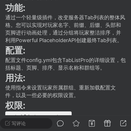
建议贴】SodaMC 的改进与建议 🧃
功能:
SodaMC 社区的建议&反馈板块，欢迎每
通过一个轻量级插件，改变服务器Tab列表的整体风
户在这里畅所欲言，提出你对 社区功能、
格。您可以实现对玩家名字、前缀、后缀、头部和
、管理方式等方面 的任何想法！...
页脚进行动画处理，通过分组将玩家整洁排序，并
利用Powerful PlaceholderAPI创建最终Tab列表。
配置:
11
5.9k
配置文件config.yml包含TabListPro的详细设置，包
括标题、页脚、排序、显示名称和群组等。
odaMC
潮涌核心
永久赞助者
用法:
-24 23:37
电脑端
整合包分享
使用指令来设置玩家所属群组、重新加载配置文
CL主页反馈贴
件，以及一些必要的权限设置。
处 反馈你遇到的问题 以及 你期望的功能等
权限:
如不方便可尝试通过邮箱与作者进行反馈
519334...
- tablistpro.set

- tablistpro.reload
写评论