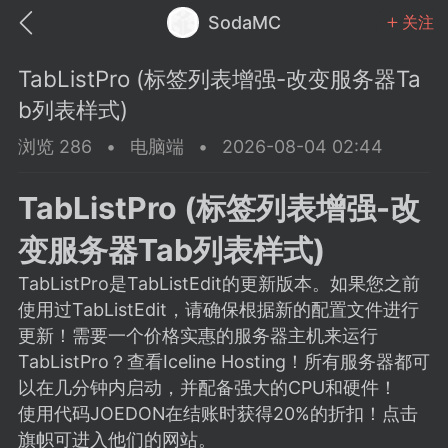
SodaMC
关注
TabListPro (标签列表增强-改变服务器Ta
b列表样式)
浏览 286
•
电脑端
•
2026-08-04 02:44
MC中文社区
SodaM
TabListPro (标签列表增强-改
变服务器Tab列表样式)
TabListPro是TabListEdit的更新版本。如果您之前
使用过TabListEdit，请确保根据新的配置文件进行
教程
材质
社区
更新！需要一个价格实惠的服务器主机来运行
TabListPro？查看Iceline Hosting！所有服务器都可
以在几分钟内启动，并配备强大的CPU和硬件！
odaMC
潮涌核心
永久赞助者
使用代码JOEDON在结账时获得20%的折扣！点击
25-11-27 02:06
电脑端
社区规则
旗帜可进入他们的网站。