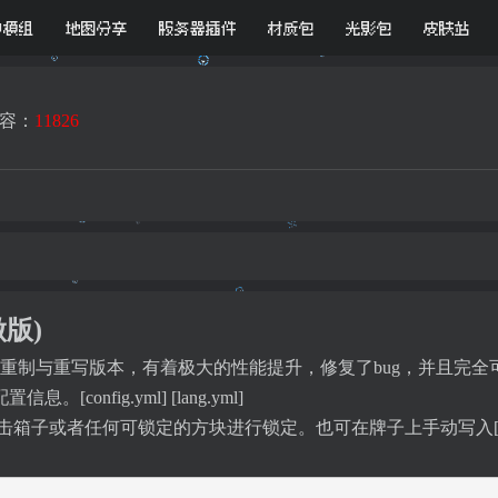
D模组
地图分享
服务器插件
材质包
光影包
皮肤站
容：
11826
做版)
ette的深度重制与重写版本，有着极大的性能提升，修复了bug，并且完
。[config.yml] [lang.yml]
子或者任何可锁定的方块进行锁定。也可在牌子上手动写入[Priv