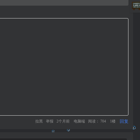
回复
拉黑
举报
2个月前
电脑端
阅读： 704
1楼