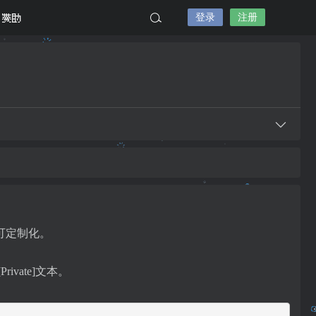
登录
注册
赞助
全可定制化。
ate]文本。