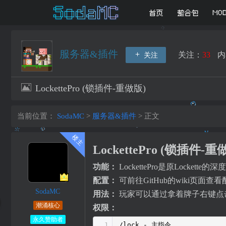
首页
整合包
MO
服务器&插件
关注：
33
内
关注
LockettePro (锁插件-重做版)
当前位置：
SodaMC
>
服务器&插件
>
正文
LockettePro (锁插件-重
功能：
LockettePro是原Lock
配置：
可前往GitHub的wiki页面查看配置信息
SodaMC
用法：
玩家可以通过拿着牌子右键点击箱
潮涌核心
权限：
永久赞助者
1
/lock - 主指令