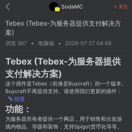
SodaMC
关注
Tebex (Tebex-为服务器提供支付解决方
案)
浏览 367
•
电脑端
•
2026-07-27 04:48
MC中文社区
SodaM
Tebex (Tebex-为服务器提供
支付解决方案)
这个插件是Tebex（前身是Buycraft）的一个版本。
Buycraft不再提供支持。请使用我们更新的插件：
教程
材质
社区
链接
功能：
odaMC
潮涌核心
永久赞助者
为服务器所有者提供一个网店，用于销售和分发游
25-11-27 02:06
电脑端
社区规则
戏内物品、等级和装饰，支持Spigot货币化等等。