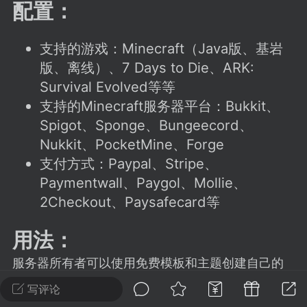
建议贴】SodaMC 的改进与建议 🧃
配置：
SodaMC 社区的建议&反馈板块，欢迎每
户在这里畅所欲言，提出你对 社区功能、
支持的游戏：Minecraft（Java版、基岩
、管理方式等方面 的任何想法！...
版、离线）、7 Days to Die、ARK:
Survival Evolved等等
支持的Minecraft服务器平台：Bukkit、
Spigot、Sponge、Bungeecord、
11
5.9k
Nukkit、PocketMine、Forge
支付方式：Paypal、Stripe、
odaMC
潮涌核心
永久赞助者
Paymentwall、Paygol、Mollie、
-24 23:37
电脑端
整合包分享
2Checkout、Paysafecard等
CL主页反馈贴
处 反馈你遇到的问题 以及 你期望的功能等
用法：
如不方便可尝试通过邮箱与作者进行反馈
服务器所有者可以使用免费模板和主题创建自己的
519334...
网店，玩家可以通过不同的支付网关购买物品，插
写评论
件会在服务器上为玩家自动发送物品。