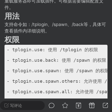
重载服务器即可加载插件。可根据需要编辑配置文
建议贴】SodaMC 的改进与建议 🧃
件。
SodaMC 社区的建议&反馈板块，欢迎每
用法
户在这里畅所欲言，提出你对 社区功能、
、管理方式等方面 的任何想法！...
支持命令如：/tplogin、/spawn、/back等，具体可
查看插件内详细说明。
权限
11
5.9k
- tplogin.use: 使用 /tplogin 的权限
- tplogin.use.back: 使用 /spawn 的权限
odaMC
潮涌核心
永久赞助者
-24 23:37
电脑端
整合包分享
- tplogin.use.spawn: 使用 /spawn 的权限
CL主页反馈贴
- tplogin.use.spawn.others: 允许使用 /s
处 反馈你遇到的问题 以及 你期望的功能等
如不方便可尝试通过邮箱与作者进行反馈
- tplogin.use.spawn.all: 允许使用 /spaw
519334...
- tplogin.use.set: 允许使用 /tplogin se
写评论