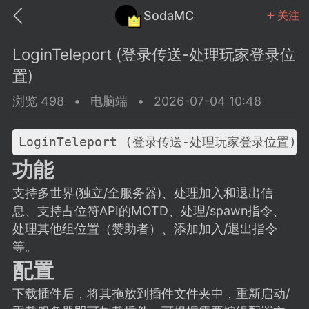
SodaMC
关注
LoginTeleport (登录传送-处理玩家登录位
置)
浏览 498
•
电脑端
•
2026-07-04 10:48
MC中文社区
SodaM
LoginTeleport (登录传送-处理玩家登录位置)
功能
支持多世界(独立/全服务器)、处理加入和退出信
息、支持占位符API的MOTD、处理/spawn指令、
教程
材质
社区
处理其他组位置（赞助者）、添加加入/退出指令
等。
配置
odaMC
潮涌核心
永久赞助者
25-11-27 02:06
电脑端
社区规则
下载插件后，将其拖放到插件文件夹中，重新启动/