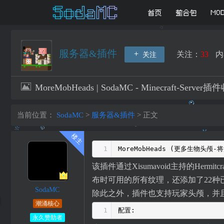
首页
整合包
MO
服务器&插件
关注：
33
内
关注
MoreMobHeads | SodaMC - Minecraft-Server
当前位置：
SodaMC
>
服务器&插件
>
正文
1
MoreMobHeads (更多生物头
该插件通过Xisumavoid主持的Hermi
布时可用的所有纹理，还添加了22种
SodaMC
除此之外，插件也支持玩家头颅，并
潮涌核心
1
配置:
永久赞助者