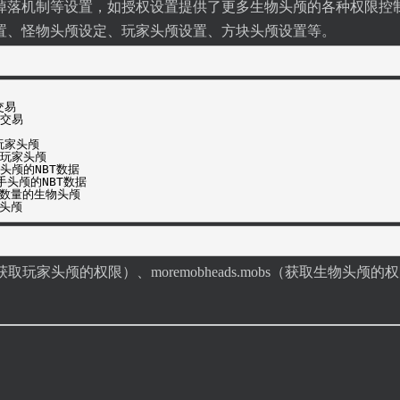
掉落机制等设置，如授权设置提供了更多生物头颅的各种权限控
置、怪物头颅设定、玩家头颅设置、方块头颅设置等。
交易
定交易
定玩家头颅
特定玩家头颅
手持头颅的NBT数据
复副手头颅的NBT数据
指定数量的生物头颅
的头颅
ers（获取玩家头颅的权限）、moremobheads.mobs（获取生物头颅的