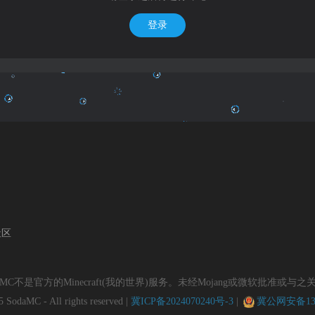
登录
社区
daMC不是官方的Minecraft(我的世界)服务。未经Mojang或微软批准或与之
 SodaMC - All rights reserved |
冀ICP备2024070240号-3
|
冀公网安备1303