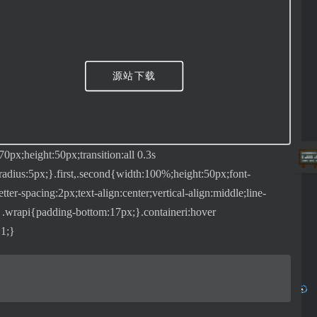
源站下载
70px;height:50px;transition:all 0.3s
-radius:5px;}.first,.second{width:100%;height:50px;font-
tter-spacing:2px;text-align:center;vertical-align:middle;line-
er .wrapi{padding-bottom:17px;}.containeri:hover
:1;}