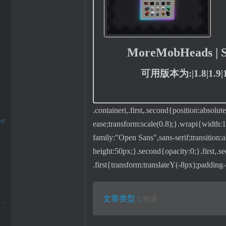
MoreMobHeads | 
可用版本为:|1.8|1.9|1.10
.containeri,.first,.second{position:absolu
ease;transform:scale(0.8);}.wrapi{width:1
family:"Open Sans",sans-serif;transition:al
height:50px;}.second{opacity:0;}.first,.
.first{transform:translateY(-8px);padding
文章类型：
收录