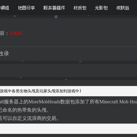
D模组
地图分享
服务器插件
材质包
光影包
皮肤站
容：
11826
插件收录
颅-将游戏中各类生物头颅及玩家头颅添加到游戏中)
tcraft服务器上的MoreMobHeads数据包添加了所有Minecraf
已命名的热带鱼的头颅。
且可以自定义流浪商的交易。