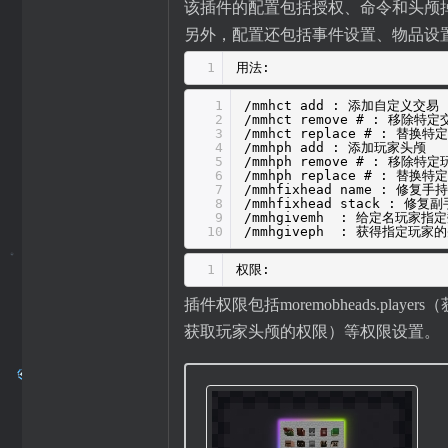
该插件的配置包括授权、命令和头颅
另外，配置还包括事件设置、物品设
1
用法:
1
/mmhct add : 添加自定义交易
2
/mmhct remove # : 移除特定
3
/mmhct replace # : 替换特
4
/mmhph add : 添加玩家头颅
5
/mmhph remove # : 移除特
6
/mmhph replace # : 替换
7
/mmhfixhead name : 修复
8
/mmhfixhead stack : 修
9
/mmhgivemh : 给定名玩家
10
/mmhgiveph : 获得指定玩家
1
权限:
插件权限包括moremobheads.play
获取玩家头颅的权限）等权限设置。