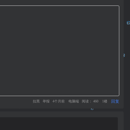
回复
拉黑
举报
4个月前
电脑端
阅读： 460
1楼