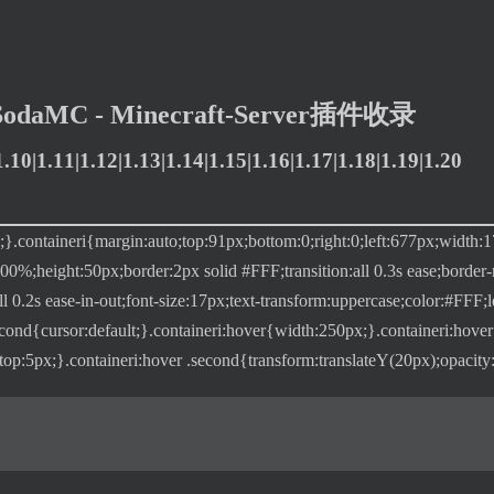
SodaMC - Minecraft-Server插件收录
|1.11|1.12|1.13|1.14|1.15|1.16|1.17|1.18|1.19|1.20
te;}.containeri{margin:auto;top:91px;bottom:0;right:0;left:677px;width:1
00%;height:50px;border:2px solid #FFF;transition:all 0.3s ease;border
l 0.2s ease-in-out;font-size:17px;text-transform:uppercase;color:#FFF;le
second{cursor:default;}.containeri:hover{width:250px;}.containeri:hov
-top:5px;}.containeri:hover .second{transform:translateY(20px);opacity