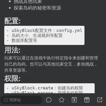
挑战其他玩家
建议贴】SodaMC 的改进与建议 🧃
探索岛屿的秘密和资源
SodaMC 社区的建议&反馈板块，欢迎每
户在这里畅所欲言，提出你对 社区功能、
配置:
、管理方式等方面 的任何想法！...
- uSkyBlock配置文件：config.yml

- 岛屿大小、生成规则等配置

11
5.9k
用法:
玩家可以通过在游戏中执行特定指令来创建和管理
odaMC
潮涌核心
永久赞助者
自己的岛屿。也可以与其他玩家交互，参加挑战，
-24 23:37
电脑端
整合包分享
共享资源等。
CL主页反馈贴
权限:
处 反馈你遇到的问题 以及 你期望的功能等
如不方便可尝试通过邮箱与作者进行反馈
- uSkyBlock.create：创建岛屿权限

519334...
- uSkyBlock.manage：管理岛屿权限

写评论