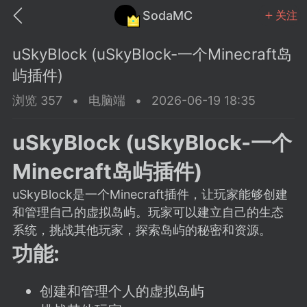
SodaMC
关注
uSkyBlock (uSkyBlock-一个Minecraft岛
屿插件)
浏览 357
•
电脑端
•
2026-06-19 18:35
MC中文社区
SodaM
uSkyBlock (uSkyBlock-一个
Minecraft岛屿插件)
uSkyBlock是一个Minecraft插件，让玩家能够创建
和管理自己的虚拟岛屿。玩家可以建立自己的生态
教程
材质
社区
系统，挑战其他玩家，探索岛屿的秘密和资源。
功能:
odaMC
潮涌核心
永久赞助者
25-11-27 02:06
电脑端
社区规则
创建和管理个人的虚拟岛屿