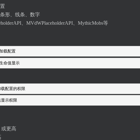
置
条形、线条、数字
rAPI、MVdWPlaceholderAPI、MythicMobs等
重新加载配置
切换生命值显示
新加载配置的权限
命值显示权限
16 或更高
高