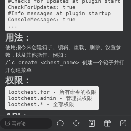
#Checks for updates at plugin start

建议贴】SodaMC 的改进与建议 🧃
CheckForUpdates: true

SodaMC 社区的建议&反馈板块，欢迎每
#Info messages at plugin startup

户在这里畅所欲言，提出你对 社区功能、
ConsoleMessages: true

、管理方式等方面 的任何想法！...
用法：
使用指令来创建箱子、编辑、重载、删除、设置参
11
5.9k
数，以及其他操作。例如：
/lc create <chest_name>
: 创建一个箱子并打
开创建菜单
odaMC
潮涌核心
永久赞助者
权限：
-24 23:37
电脑端
整合包分享
CL主页反馈贴
lootchest.for - 所有命令的权限

处 反馈你遇到的问题 以及 你期望的功能等
lootchest.admin - 管理员权限

如不方便可尝试通过邮箱与作者进行反馈
519334...
API：
写评论
插件会在箱子生成时抛出LootChestSpawnEvent事