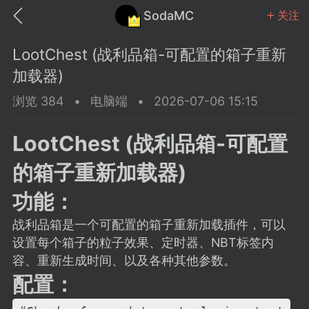
SodaMC
关注
LootChest (战利品箱-可配置的箱子重新
加载器)
浏览 384
•
电脑端
•
2026-07-06 15:15
MC中文社区
SodaM
LootChest (战利品箱-可配置
的箱子重新加载器)
功能：
战利品箱是一个可配置的箱子重新加载插件，可以
教程
材质
社区
设置每个箱子的粒子效果、定时器、NBT标签内
容、重新生成时间、以及各种其他参数。
odaMC
潮涌核心
永久赞助者
配置：
25-11-27 02:06
电脑端
社区规则