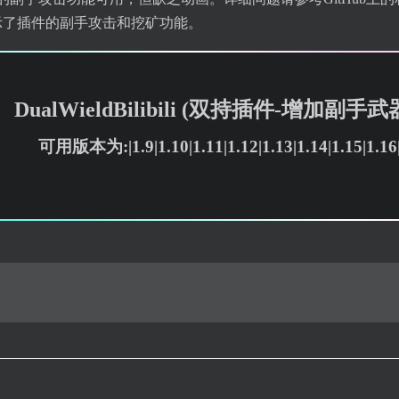
e 视频演示了插件的副手攻击和挖矿功能。​​​​
DualWieldBilibili (双持插件-增
可用版本为:|1.9|1.10|1.11|1.12|1.13|1.14|1.15|1.16|1