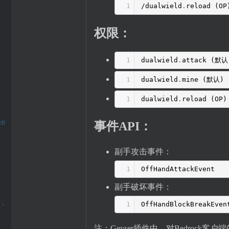
1
/dualwield
.
reload (OP
权限：
1
dualwield
.
attack (默认
1
dualwield
.
mine (默认)
1
dualwield
.
reload (OP)
事件API：
副手攻击事件：
1
OffHandAttackEvent
副手破坏事件：
1
OffHandBlockBreakEven
注：Geyser插件中，对Bedroc