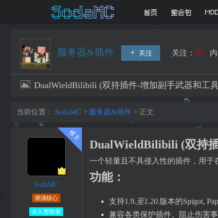
首页
整合包
MO
服务器&插件
关注：
33
内
关注
DualWieldBilibili (双持插件-增加副手武
当前位置：
SodaMC
>
服务器&插件
>
正文
DualWieldBilibi
一个轻量且不具侵入性的插件，用于
功能：
SodaMC
潮涌核心
支持1.9.
至1.20.
版本的Spigot, Paper
永久赞助者
兼容各类保护插件、阻止伤害事