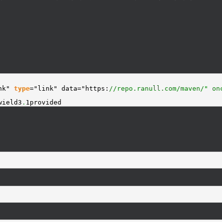
ink"
type
="link" data="https:
//repo.ranull.com/maven/" on
wield3
.
1provided