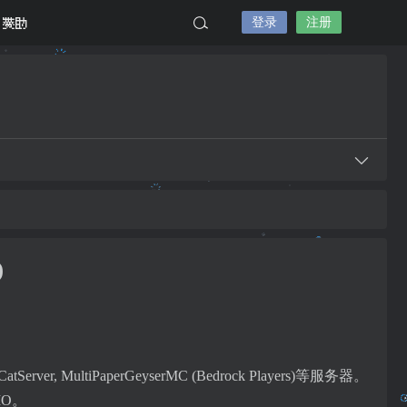
登录
注册
赞助
)
gma, CatServer, MultiPaperGeyserMC (Bedrock Players)等服务器。
O。