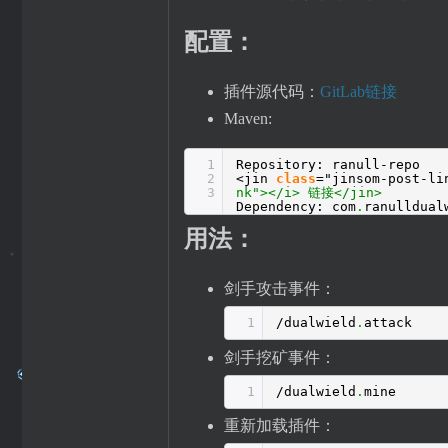
配置：
插件源代码：
GitLab链接
Maven:
1
Repository: ranull-repo
2
<jin
class
="jinsom-post-l
3
nk"></i> 链接</jin>
Dependency: com
.
ranulldual
用法：
剑手攻击事件：
1
/dualwield
.
attack
剑手挖矿事件：
1
/dualwield
.
mine
重新加载插件：