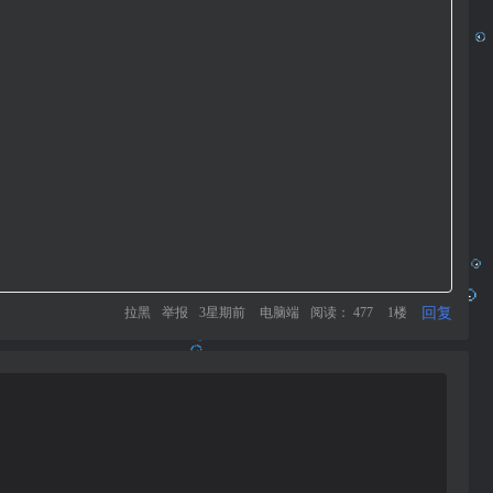
回复
拉黑
举报
3星期前
电脑端
阅读： 477
1楼