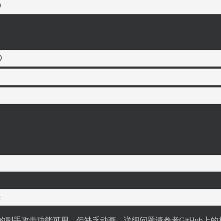
)
)
t
k客户端的副手攻击功能可用，但缺乏动画。详细问题请参考GitHub上