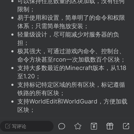
可以保持任意数量的区块加载，没有任何
建议贴】SodaMC 的改进与建议 🧃
限制；
SodaMC 社区的建议&反馈板块，欢迎每
易于使用和设置，简单明了的命令和权限
户在这里畅所欲言，提出你对 社区功能、
体系；只需简单拖放安装；
、管理方式等方面 的任何想法！...
轻量级设计，尽可能减少对服务器的负
担；
极其强大，可通过游戏内命令、控制台、
11
5.9k
命令方块甚至rcon一次加载数百个区块；
支持大多数最近的Minecraft版本，从1.18
odaMC
潮涌核心
永久赞助者
至1.20；
-24 23:37
电脑端
整合包分享
支持标记特定区域的所有区块，标记遵循
铁路的所有区块；
CL主页反馈贴
处 反馈你遇到的问题 以及 你期望的功能等
支持WorldEdit和WorldGuard，方便加载
区块；
如不方便可尝试通过邮箱与作者进行反馈
519334...
配置：
写评论