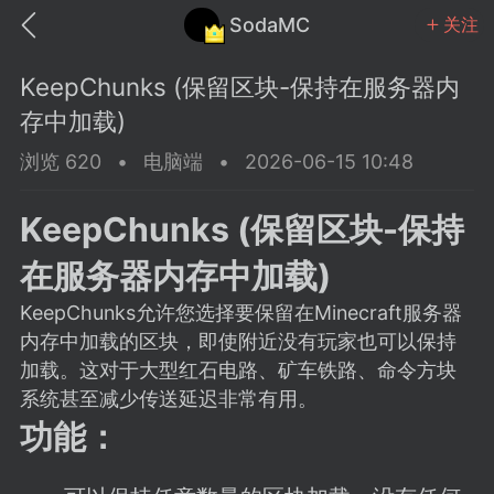
SodaMC
关注
KeepChunks (保留区块-保持在服务器内
存中加载)
浏览 620
•
电脑端
•
2026-06-15 10:48
MC中文社区
SodaM
KeepChunks (保留区块-保持
在服务器内存中加载)
KeepChunks允许您选择要保留在Minecraft服务器
内存中加载的区块，即使附近没有玩家也可以保持
教程
材质
社区
加载。这对于大型红石电路、矿车铁路、命令方块
系统甚至减少传送延迟非常有用。
功能：
odaMC
潮涌核心
永久赞助者
25-11-27 02:06
电脑端
社区规则