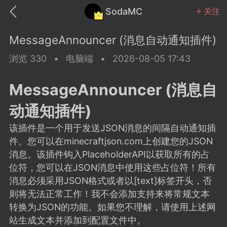
SodaMC
关注
MessageAnnouncer (消息自动通知插件)
浏览 330
•
电脑端
•
2026-08-05 17:43
MessageAnnouncer (消息自
MC中文社区
SodaM
动通知插件)
该插件是一个用于发送JSON消息的间隔自动通知插
件。您可以在minecraftjson.com上创建您的JSON
消息。该插件钩入PlaceholderAPI以获取所有的占
教程
材质
社区
位符，您可以在JSON消息中使用这些占位符！所有
消息必须采用JSON格式或者以[text]标签开头，否
则将无法正常工作！我不会添加支持来将常规文本
odaMC
潮涌核心
永久赞助者
转换为JSON的功能。如果您不理解，请使用上述网
25-11-27 02:06
电脑端
社区规则
站生成文本并添加到配置文件中。