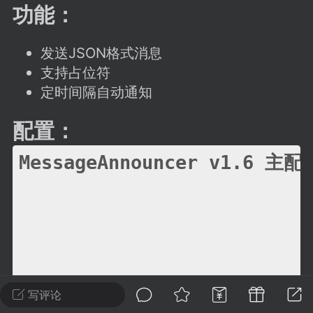
建议贴】SodaMC 的改进与建议 🧃
功能：
SodaMC 社区的建议&反馈板块，欢迎每
户在这里畅所欲言，提出你对 社区功能、
发送JSON格式消息
、管理方式等方面 的任何想法！...
支持占位符
定时间隔自动通知
配置：
11
5.9k
MessageAnnouncer v1.6 主配
odaMC
潮涌核心
永久赞助者
-24 23:37
电脑端
整合包分享
CL主页反馈贴
处 反馈你遇到的问题 以及 你期望的功能等
如不方便可尝试通过邮箱与作者进行反馈
519334...
写评论