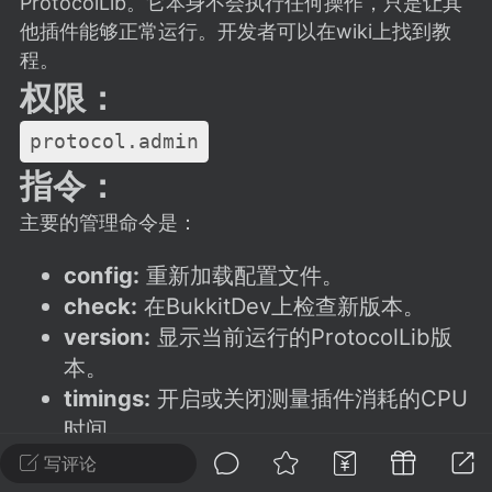
ProtocolLib。它本身不会执行任何操作，只是让其
建议贴】SodaMC 的改进与建议 🧃
他插件能够正常运行。开发者可以在wiki上找到教
SodaMC 社区的建议&反馈板块，欢迎每
程。
户在这里畅所欲言，提出你对 社区功能、
权限：
、管理方式等方面 的任何想法！...
protocol.admin
指令：
11
5.9k
主要的管理命令是：
config:
重新加载配置文件。
odaMC
潮涌核心
永久赞助者
check:
在BukkitDev上检查新版本。
-24 23:37
电脑端
整合包分享
version:
显示当前运行的ProtocolLib版
CL主页反馈贴
本。
处 反馈你遇到的问题 以及 你期望的功能等
timings:
开启或关闭测量插件消耗的CPU
如不方便可尝试通过邮箱与作者进行反馈
时间。
519334...
listeners:
显示使用ProtocolLib的插件及
写评论
它们拦截的数据包类型。