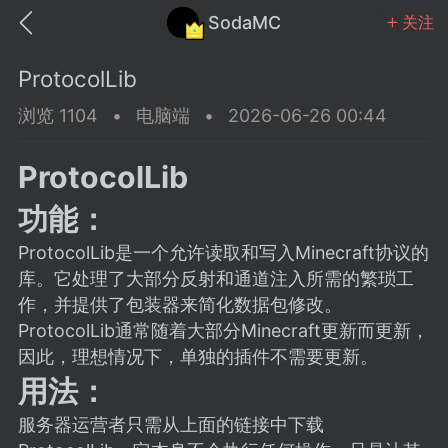
SodaMC
关注
ProtocolLib
浏览 1104
•
电脑端
•
2026-06-26 00:44
ProtocolLib
MC中文社区
SodaM
功能：
ProtocolLib是一个允许读取和写入Minecraft协议的
库。它处理了大部分反射和通道注入所需的繁琐工
作，并提供了包装器来简化数据包修改。
教程
材质
社区
ProtocolLib通常随着大部分Minecraft更新而更新，
因此，理想情况下，单独的插件不需要更新。
用法：
odaMC
潮涌核心
永久赞助者
25-11-27 02:06
电脑端
社区规则
服务器运营者只需从上面的链接中下载