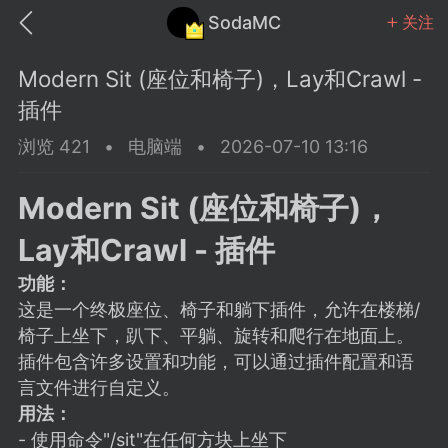
SodaMC
关注
Modern Sit (座位和椅子)，Lay和Crawl -
插件
浏览 421
•
电脑端
•
2026-07-10 13:16
MC中文社区
SodaM
Modern Sit (座位和椅子)，
Lay和Crawl - 插件
功能：
这是一个终极座位、椅子和躺下插件，允许在楼梯/
教程
材质
社区
椅子上坐下，趴下、平躺、旋转和爬行在地面上。
插件包含许多设置和功能，可以通过插件配置和语
言文件进行自定义。
odaMC
潮涌核心
永久赞助者
用法：
25-11-27 02:06
电脑端
社区规则
- 使用命令"/sit"在任何方块上坐下