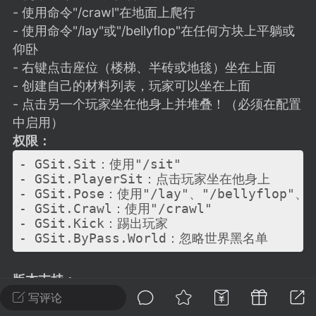
建议贴】SodaMC 的改进与建议 🧃
- 使用命令"/crawl"在地面上爬行
SodaMC 社区的建议&反馈板块，欢迎每
- 使用命令"/lay"或"/bellyflop"在任何方块上平躺或
户在这里畅所欲言，提出你对 社区功能、
仰卧
、管理方式等方面 的任何想法！...
- 右键点击座位（楼梯、半砖或地毯）坐在上面
- 创建自己的材料列表，玩家可以坐在上面
- 点击另一个玩家坐在他身上并堆叠！（必须在配置
中启用）
11
5.9k
权限：
- GSit.Sit：使用"/sit"

odaMC
潮涌核心
永久赞助者
- GSit.PlayerSit：点击玩家坐在他身上

- GSit.Pose：使用"/lay"、"/bellyflop"、"/
-24 23:37
电脑端
整合包分享
- GSit.Crawl：使用"/crawl"

CL主页反馈贴
- GSit.Kick：踢出玩家

处 反馈你遇到的问题 以及 你期望的功能等
- GSit.ByPass.World：忽略世界黑名单
如不方便可尝试通过邮箱与作者进行反馈
519334...
版本支持：
插件支持Minecraft版本：1.13, 1.14, 1.15, 1.16, 1.17,
写评论