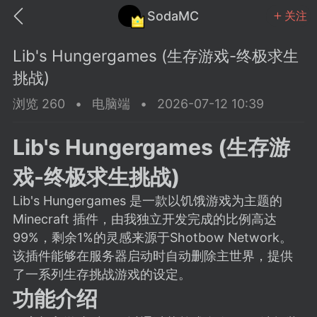
SodaMC
关注
Lib's Hungergames (生存游戏-终极求生
挑战)
浏览 260
•
电脑端
•
2026-07-12 10:39
MC中文社区
SodaM
Lib's Hungergames (生存游
戏-终极求生挑战)
Lib's Hungergames 是一款以饥饿游戏为主题的
Minecraft 插件，由我独立开发完成的比例高达
教程
材质
社区
99%，剩余1%的灵感来源于Shotbow Network。
该插件能够在服务器启动时自动删除主世界，提供
了一系列生存挑战游戏的设定。
odaMC
潮涌核心
永久赞助者
功能介绍
25-11-27 02:06
电脑端
社区规则