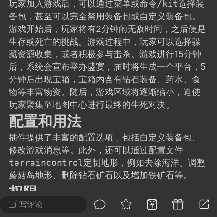
建议贴】SodaMC 的改进与建议 🧃
玩家加入游戏后，可以通过菜单或命令
/kit
选择装
备包，甚至可以完全禁用装备包或自定义装备包。
SodaMC 社区的建议&反馈板块，欢迎每
游戏开始后，玩家将有2分钟的无敌时间，之后便是
户在这里畅所欲言，提出你对 社区功能、
生存或死亡的挑战。游戏过程中，玩家可以选择躲
、管理方式等方面 的任何想法！...
藏资源收集，或者积极参与击杀。游戏进行15分钟
后，系统会宣布举办盛宴，届时将生成一个平台，5
分钟后出现宝箱，宝箱内含有钻石装备、药水、食
11
5.9k
物等丰富物资。随后，游戏区域将逐渐缩小，迫使
玩家聚集至地图中心进行最终的生死对决。
配置和用法
odaMC
潮涌核心
永久赞助者
-24 23:37
电脑端
整合包分享
插件提供了丰富的配置选项，包括自定义装备包、
修改游戏消息等。此外，还可以通过配置文件
CL主页反馈贴
处 反馈你遇到的问题 以及 你期望的功能等
terraincontrol
定制地形，例如去除海洋、调整
蘑菇岛地形、删除钻石矿石以及增加铁矿石等。
如不方便可尝试通过邮箱与作者进行反馈
权限
519334...
写评论
hungergames.forcestart - 允许修改游戏开始