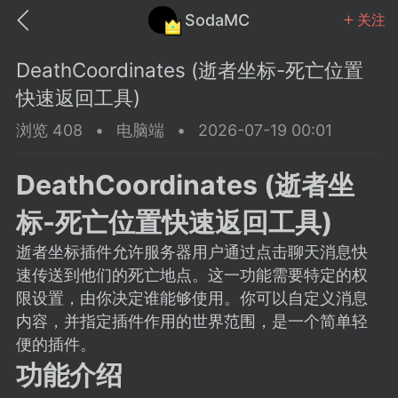
SodaMC
关注
DeathCoordinates (逝者坐标-死亡位置
快速返回工具)
浏览 408
•
电脑端
•
2026-07-19 00:01
MC中文社区
SodaM
DeathCoordinates (逝者坐
标-死亡位置快速返回工具)
逝者坐标插件允许服务器用户通过点击聊天消息快
速传送到他们的死亡地点。这一功能需要特定的权
教程
材质
社区
限设置，由你决定谁能够使用。你可以自定义消息
内容，并指定插件作用的世界范围，是一个简单轻
便的插件。
odaMC
潮涌核心
永久赞助者
功能介绍
25-11-27 02:06
电脑端
社区规则