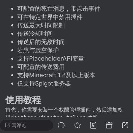
建议贴】SodaMC 的改进与建议 🧃
可配置的死亡消息，带点击事件
SodaMC 社区的建议&反馈板块，欢迎每
可在特定世界中禁用插件
户在这里畅所欲言，提出你对 社区功能、
传送最大时间限制
、管理方式等方面 的任何想法！...
传送冷却时间
传送后的无敌时间
岩浆与虚空保护
11
5.9k
支持PlaceholderAPI变量
可配置的传送费用
odaMC
支持Minecraft 1.8及以上版本
潮涌核心
永久赞助者
-24 23:37
电脑端
整合包分享
仅支持Spigot服务器
CL主页反馈贴
使用教程
处 反馈你遇到的问题 以及 你期望的功能等
如不方便可尝试通过邮箱与作者进行反馈
首先，你需要安装一个权限管理插件，然后添加权
519334...
限
deathcoordinates.teleport
和
deathcoordinates.message
给指定的用户组。
写评论
这样，当他们死亡后，能够看到并点击消息来传送