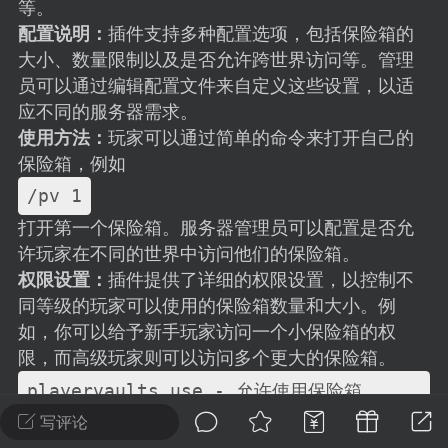
建议贴】SodaMC 的改进与建议 🧃
等。
配置说明：
插件支持多种配置选项，包括保险箱的
SodaMC 社区的建议&反馈板块，欢迎每
大小、数量限制以及是否允许跨世界访问等。管理
户在这里畅所欲言，提出你对 社区功能、
员可以通过编辑配置文件来自定义这些设置，以适
、管理方式等方面 的任何想法！...
应不同的服务器需求。
使用方法：
玩家可以通过简单的命令来打开自己的
保险箱，例如
11
5.9k
/pv 1
打开第一个保险箱。服务器管理员可以配置是否允
odaMC
潮涌核心
永久赞助者
许玩家在不同的世界中访问他们的保险箱。
-24 23:37
电脑端
整合包分享
权限设置：
插件提供了详细的权限设置，以控制不
同等级的玩家可以使用的保险箱数量和大小。例
CL主页反馈贴
如，你可以给予新手玩家访问一个小保险箱的权
处 反馈你遇到的问题 以及 你期望的功能等
限，而高级玩家则可以访问多个更大的保险箱。
如不方便可尝试通过邮箱与作者进行反馈
519334...
playervaults.use - 允许使用保险箱

playervaults.size.<大小> - 设置保险箱的大小
写评论
playervaults.amount.<数量> - 设置玩