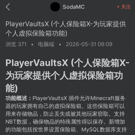
SodaMC
关注
PlayerVaultsX (个人保险箱X-为玩家提供
个人虚拟保险箱功能)
浏览 371
•
电脑端
•
2026-05-31 08:09
MC中文社区
SodaM
PlayerVaultsX (个人保险箱X-
为玩家提供个人虚拟保险箱功
能)
功能概述：
PlayerVaultsX 插件允许Minecraft服务
教程
材质
社区
器的玩家拥有自己的虚拟保险箱。这些保险箱可以
用来存储物品，防止丢失或被其他玩家窃取。支持
odaMC
潮涌核心
永久赞助者
NBT数据，确保物品的特殊属性得以保存。新增加
25-11-27 02:06
电脑端
社区规则
的功能包括按世界设置保险箱、MySQL数据库支持