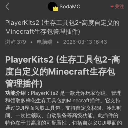
SodaMC
关注
PlayerKits2 (生存工具包2-高度自定义的
Minecraft生存包管理插件)
浏览 379
•
电脑端
•
2026-03-13 16:43
MC中文社区
SodaM
PlayerKits2 (生存工具包2-高
度自定义的Minecraft生存包
管理插件)
功能介绍：
PlayerKits2 是一款允许玩家创建、管理
教程
材质
社区
和领取多样化生存工具包的Minecraft插件。它支持
通过GUI界面领取工具包，支持自定义权限、冷却时
odaMC
潮涌核心
永久赞助者
间、一次性领取、自动装备等高级功能。此插件的
25-11-27 02:06
电脑端
社区规则
特色在于其高度的可配置性，包括自定义GUI界面的