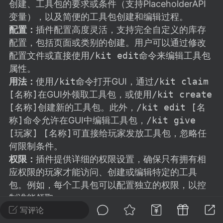
建议贴】SodaMC 的改进与建议 🧃
创建、工具包的要求或条件（支持PlaceholderAPI
变量），以及简便的工具包创建和编辑过程。
SodaMC 社区的建议&反馈板块，欢迎每
配置：
插件配置高度灵活，支持完全自定义的库存
户在这里畅所欲言，提出你对 社区功能、
配置，包括页面或类别的创建。用户可以通过修改
、管理方式等方面 的任何想法！...
配置文件或直接使用
/kit edit
命令来编辑工具包
属性。
用法：
使用
/kit
命令打开GUI，通过
/kit claim
11
5.9k
[名称]
在GUI外领取工具包，或使用
/kit create
[名称]
创建新的工具包。此外，
/kit edit [名
称]
命令允许在GUI中编辑工具包，
/kit give
odaMC
潮涌核心
永久赞助者
[玩家] [名称]
可直接给玩家发放工具包，忽略任
-24 23:37
电脑端
整合包分享
何限制条件。
CL主页反馈贴
权限：
插件提供详细的权限设置，确保只有拥有相
处 反馈你遇到的问题 以及 你期望的功能等
应权限的玩家才能访问、创建或编辑特定的工具
如不方便可尝试通过邮箱与作者进行反馈
包。例如，每个工具包可以配置独立的权限，以控
519334...
制谁能领取。
写评论
玩家命令:
