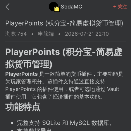
SodaMC
关注
PlayerPoints (积分宝-简易虚拟货币管理)
浏览 754
•
电脑端
•
2026-07-21 22:10
PlayerPoints (积分宝-简易虚
MC中文社区
SodaM
拟货币管理)
PlayerPoints
是一款简单的货币插件，主要功能是
为玩家管理积分。该插件支持通过直接支持
PlayerPoints 的插件使用，或者可选地通过 Vault
教程
材质
社区
插件使用。它包含了经济插件的基本功能。
功能特点
odaMC
潮涌核心
永久赞助者
完整支持 SQLite 和 MySQL 数据库。
25-11-27 02:06
电脑端
社区规则
支持数据导出。