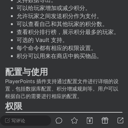
建议贴】SodaMC 的改进与建议 🧃
可以给玩家增加或减少积分。
SodaMC 社区的建议&反馈板块，欢迎每
允许玩家之间发送积分作为支付。
户在这里畅所欲言，提出你对 社区功能、
可以查看自己和其他玩家的积分数。
、管理方式等方面 的任何想法！...
查看积分排行榜，展示积分最多的玩家。
可选的 Vault 支持。
每个命令都有相应的权限设置。
11
5.9k
积分可以用来在商店中购买物品。
配置与使用
odaMC
潮涌核心
永久赞助者
-24 23:37
电脑端
整合包分享
PlayerPoints 插件支持通过配置文件进行详细的设
CL主页反馈贴
置，包括数据库配置、积分增减规则等。用户可以
处 反馈你遇到的问题 以及 你期望的功能等
根据自己的需要进行相应的配置。
权限
如不方便可尝试通过邮箱与作者进行反馈
519334...
- playerpoints.give: 允许给玩家增加积分

写评论
- playerpoints.take: 允许从玩家账户扣除积分