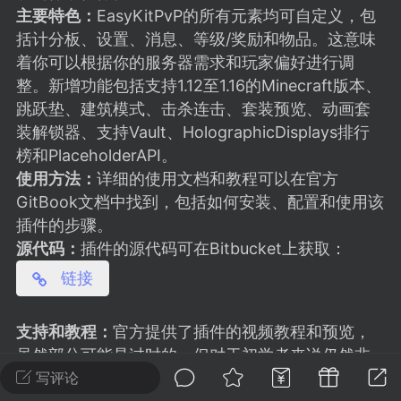
建议贴】SodaMC 的改进与建议 🧃
主要特色：
EasyKitPvP的所有元素均可自定义，包
SodaMC 社区的建议&反馈板块，欢迎每
括计分板、设置、消息、等级/奖励和物品。这意味
户在这里畅所欲言，提出你对 社区功能、
着你可以根据你的服务器需求和玩家偏好进行调
、管理方式等方面 的任何想法！...
整。新增功能包括支持1.12至1.16的Minecraft版本、
跳跃垫、建筑模式、击杀连击、套装预览、动画套
装解锁器、支持Vault、HolographicDisplays排行
榜和PlaceholderAPI。
11
5.9k
使用方法：
详细的使用文档和教程可以在官方
GitBook文档中找到，包括如何安装、配置和使用该
odaMC
潮涌核心
永久赞助者
插件的步骤。
源代码：
插件的源代码可在Bitbucket上获取：
-24 23:37
电脑端
整合包分享
CL主页反馈贴
 链接
处 反馈你遇到的问题 以及 你期望的功能等
如不方便可尝试通过邮箱与作者进行反馈
支持和教程：
官方提供了插件的视频教程和预览，
519334...
虽然部分可能是过时的，但对于初学者来说仍然非
常有用。此外，如果遇到任何问题，可以通过
写评论