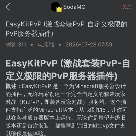
SodaMC
关注
EasyKitPvP (激战套装PvP-自定义极限的
PvP服务器插件)
浏览 311
•
电脑端
•
2026-07-28 07:59
MC中文社区
SodaM
EasyKitPvP (激战套装PvP-自
定义极限的PvP服务器插件)
概述：
EasyKitPvP 是一个为Minecraft服务器设计
的插件，允许玩家创建一个完全自定义的套装玩家
教程
材质
社区
对战（KitPvP，即装备玩家对战）服务器。这个插
件支持广泛的Minecraft版本，从1.8到1.16，让你可
以在各种服务器版本上运行。无论你是希望升级旧
odaMC
潮涌核心
永久赞助者
版本还是首次安装，都推荐删除旧的kitpvp文件夹
25-11-27 02:06
电脑端
社区规则
以确保最佳体验。