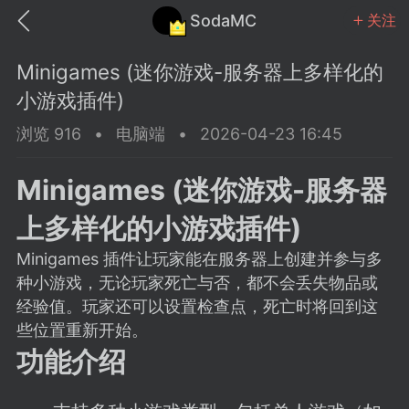
SodaMC
关注
Minigames (迷你游戏-服务器上多样化的
小游戏插件)
浏览 916
•
电脑端
•
2026-04-23 16:45
MC中文社区
SodaM
Minigames (迷你游戏-服务器
上多样化的小游戏插件)
Minigames 插件让玩家能在服务器上创建并参与多
种小游戏，无论玩家死亡与否，都不会丢失物品或
教程
材质
社区
经验值。玩家还可以设置检查点，死亡时将回到这
些位置重新开始。
功能介绍
odaMC
潮涌核心
永久赞助者
25-11-27 02:06
电脑端
社区规则