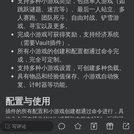
支持多种小游戏类型，包括单人游戏（如
建议贴】SodaMC 的改进与建议 🧃
跳跃谜题、迷宫等）、最后一人站立、多
SodaMC 社区的建议&反馈板块，欢迎每
人赛跑、团队死斗、自由对战、铲雪游
户在这里畅所欲言，提出你对 社区功能、
戏、寻宝以及更多。
、管理方式等方面 的任何想法！...
完成小游戏可获得奖励，支持经济系统
（需要Vault插件）。
所有小游戏的创建和配置都通过命令完
11
5.9k
成，完全可定制。
支持多种小游戏设置，可创建多种负载。
odaMC
潮涌核心
永久赞助者
具有物品和经验值保存、小游戏自动恢
-24 23:37
电脑端
整合包分享
复、计时器等功能。
CL主页反馈贴
配置与使用
处 反馈你遇到的问题 以及 你期望的功能等
如不方便可尝试通过邮箱与作者进行反馈
插件的所有配置和小游戏创建都通过命令进行，具
519334...
体命令可在插件的Wiki或帮助文档中找到。玩家可
写评论
以根据自己的需求，调整小游戏的各项设置，如游