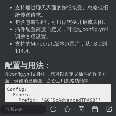
建议贴】SodaMC 的改进与建议 🧃
支持通过聊天界面的按钮接受、忽略或拒
SodaMC 社区的建议&反馈板块，欢迎每
绝传送请求。
户在这里畅所欲言，提出你对 社区功能、
包含忽略功能，可根据需要开启或关闭。
、管理方式等方面 的任何想法！...
插件配置高度自定义，可通过config.yml
调整各项设置。
支持的Minecraft版本范围广，从1.8.0到
11
5.9k
1.14.4。
配置与用法：
odaMC
潮涌核心
永久赞助者
-24 23:37
电脑端
整合包分享
在config.yml文件中，您可以自定义插件的许多方
CL主页反馈贴
面，例如消息前缀、是否启用忽略功能等。
处 反馈你遇到的问题 以及 你期望的功能等
Config:

如不方便可尝试通过邮箱与作者进行反馈
  General:

    Prefix: '&8[&cAdvancedTPA&8]'

519334...
    UseIgnoreFeature: true

写评论
    IgnoreDisabled: '&cThis feature is 