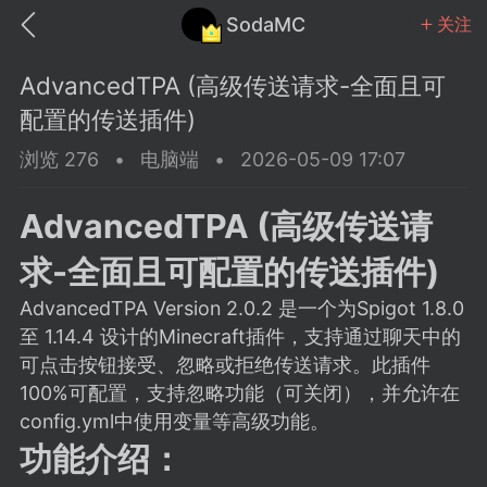
SodaMC
关注
AdvancedTPA (高级传送请求-全面且可
配置的传送插件)
浏览 276
•
电脑端
•
2026-05-09 17:07
MC中文社区
SodaM
AdvancedTPA (高级传送请
求-全面且可配置的传送插件)
AdvancedTPA Version 2.0.2 是一个为Spigot 1.8.0
至 1.14.4 设计的Minecraft插件，支持通过聊天中的
教程
材质
社区
可点击按钮接受、忽略或拒绝传送请求。此插件
100%可配置，支持忽略功能（可关闭），并允许在
config.yml中使用变量等高级功能。
odaMC
潮涌核心
永久赞助者
功能介绍：
25-11-27 02:06
电脑端
社区规则