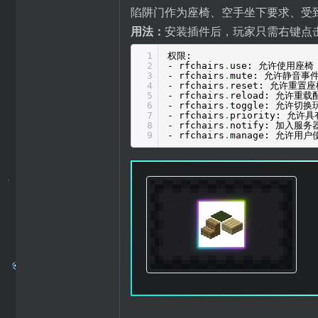
陷阱门作为座椅、空手坐下要求、受
用法：
安装插件后，玩家只需右键点
1
权限:
2
- rfchairs
.
use: 允许使用座椅
3
- rfchairs
.
mute: 允许静音事
4
- rfchairs
.
reset: 允许重置座
5
- rfchairs
.
reload: 允许重
6
- rfchairs
.
toggle: 允许切
7
- rfchairs
.
priority: 允
8
- rfchairs
.
notify: 加入服
9
- rfchairs
.
manage: 允许