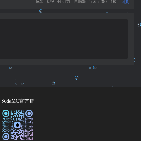
回复
拉黑
举报
4个月前
电脑端
阅读： 300
1楼
SodaMC官方群