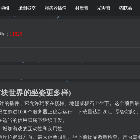
D模组
地图分享
服务器插件
材质包
光影包
皮肤站
容：
11826
-让方块世界的坐姿更多样)
inecraft 设计的插件，它允许玩家在楼梯、地毯或板石上坐下。
在超过1000个服务器上稳定运行，下载量达到20k。尽管如
在适当的信用归属下继续开发。
，增加游戏的互动性和实用性。
括座位退出方向、最大距离限制、坐下前物品数量检查、是否需