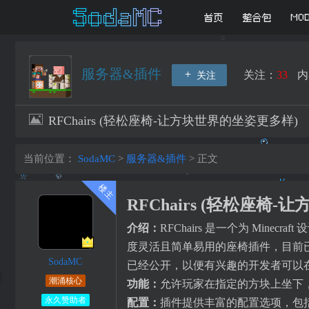
首页
整合包
MO
服务器&插件
关注：
33
内
关注
RFChairs (轻松座椅-让方块世界的坐姿更多样)
当前位置：
SodaMC
>
服务器&插件
>
正文
RFChairs (轻松座椅
介绍：
RFChairs 是一个为 M
度灵活且简单易用的座椅插件，目前已
SodaMC
已经公开，以便有兴趣的开发者可以
潮涌核心
功能：
允许玩家在指定的方块上坐下
永久赞助者
配置：
插件提供丰富的配置选项，包