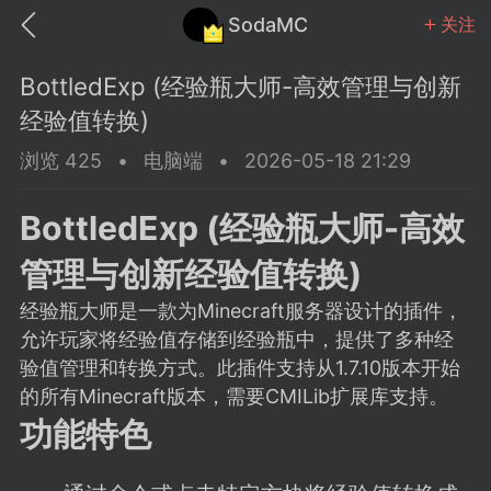
SodaMC
关注
BottledExp (经验瓶大师-高效管理与创新
经验值转换)
浏览 425
•
电脑端
•
2026-05-18 21:29
MC中文社区
SodaM
BottledExp (经验瓶大师-高效
管理与创新经验值转换)
经验瓶大师是一款为Minecraft服务器设计的插件，
允许玩家将经验值存储到经验瓶中，提供了多种经
教程
材质
社区
验值管理和转换方式。此插件支持从1.7.10版本开始
的所有Minecraft版本，需要CMILib扩展库支持。
功能特色
odaMC
潮涌核心
永久赞助者
25-11-27 02:06
电脑端
社区规则