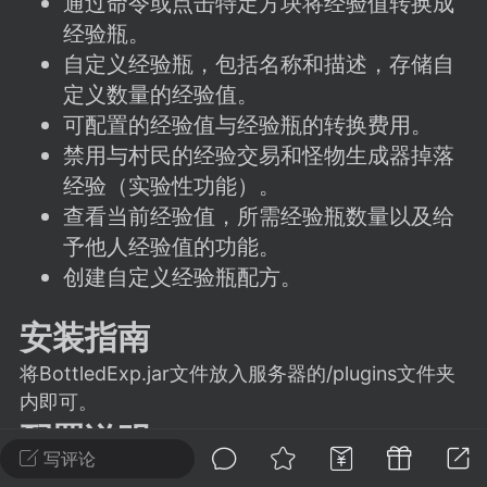
通过命令或点击特定方块将经验值转换成
建议贴】SodaMC 的改进与建议 🧃
经验瓶。
SodaMC 社区的建议&反馈板块，欢迎每
自定义经验瓶，包括名称和描述，存储自
户在这里畅所欲言，提出你对 社区功能、
定义数量的经验值。
、管理方式等方面 的任何想法！...
可配置的经验值与经验瓶的转换费用。
禁用与村民的经验交易和怪物生成器掉落
经验（实验性功能）。
11
5.9k
查看当前经验值，所需经验瓶数量以及给
予他人经验值的功能。
odaMC
潮涌核心
永久赞助者
创建自定义经验瓶配方。
-24 23:37
电脑端
整合包分享
安装指南
CL主页反馈贴
处 反馈你遇到的问题 以及 你期望的功能等
将BottledExp.jar文件放入服务器的/plugins文件夹
如不方便可尝试通过邮箱与作者进行反馈
内即可。
519334...
配置说明
写评论
插件提供了丰富的配置选项，包括但不限于：