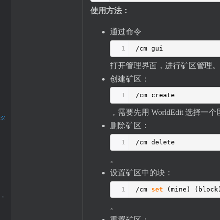
使用方法：
通过命令
1
/cm gui
打开管理界面，进行矿区管理。
创建矿区：
1
/cm create
，需要先用 WorldEdit 选择一
删除矿区：
1
/cm delete
。
设置矿区中的块：
1
/cm
set
(mine) (block
。
重置矿区：