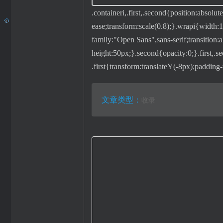
.containeri,.first,.second{position:absolu
ease;transform:scale(0.8);}.wrapi{width:1
family:"Open Sans",sans-serif;transition:al
height:50px;}.second{opacity:0;}.first,.
.first{transform:translateY(-8px);padding
文章类型：
收录