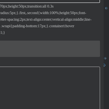
70px;height:50px;transition:all 0.3s
-radius:5px;}.first,.second{width:100%;height:50px;font-
tter-spacing:2px;text-align:center;vertical-align:middle;line-
er .wrapi{padding-bottom:17px;}.containeri:hover
:1;}