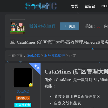
首页
整合包
MO
服务器&插件
关注：
33
内
关注
CataMines (矿区管理大师-高效管理Minecraft
当前位置：
SodaMC
>
服务器&插件
>
正文
CataMines (矿区管理大
简介：
CataMines 是一款针对 S
功能：
SodaMC
通过图形用户界面管理矿区
潮涌核心
自定义战利品表
永久赞助者