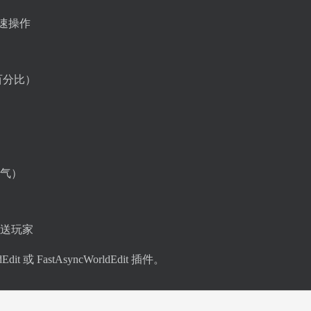
现快速操作
百分比）
气）
送玩家
 或 FastAsyncWorldEdit 插件。