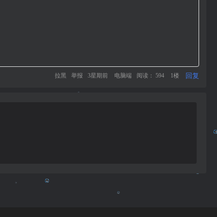
回复
拉黑
举报
3星期前
电脑端
阅读： 594
1楼