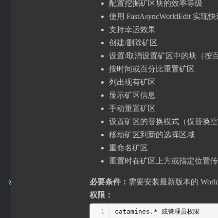
配置挖掘矿区块的效率等级
使用 FastAsyncWorldEdit 实
支持幸运效果
创建/删除矿区
设置/取消设置矿区中的块（按
按时间或百分比重置矿区
列出现有矿区
显示矿区信息
手动重置矿区
设置矿区的替换模式（仅替换空
移动矿区到新的选择区域
重命名矿区
重置时在矿区上方或指定位置传
必要条件：
需要安装最新版本的 WorldEdit
权限：
1
catamines.* 或管理员权限