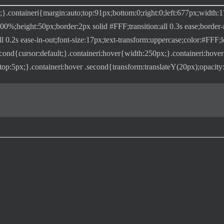
te;}.containeri{margin:auto;top:91px;bottom:0;right:0;left:677px;width:1
00%;height:50px;border:2px solid #FFF;transition:all 0.3s ease;border
l 0.2s ease-in-out;font-size:17px;text-transform:uppercase;color:#FFF;le
second{cursor:default;}.containeri:hover{width:250px;}.containeri:hov
-top:5px;}.containeri:hover .second{transform:translateY(20px);opacity