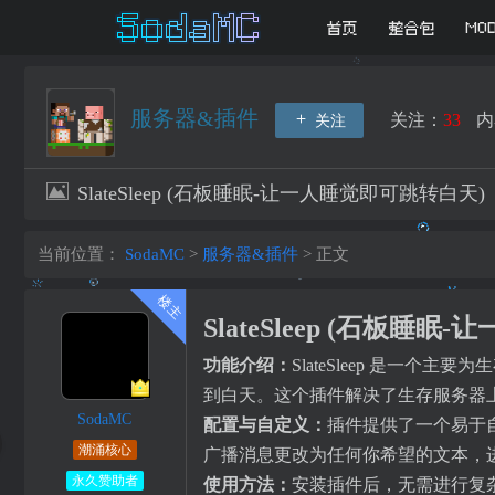
首页
整合包
MO
服务器&插件
关注：
33
内
关注
SlateSleep (石板睡眠-让一人睡觉即可跳转白天)
当前位置：
SodaMC
>
服务器&插件
>
正文
SlateSleep (石板睡
功能介绍：
SlateSleep 是
到白天。这个插件解决了生存服务器
SodaMC
配置与自定义：
插件提供了一个易于
潮涌核心
广播消息更改为任何你希望的文本，
永久赞助者
使用方法：
安装插件后，无需进行复