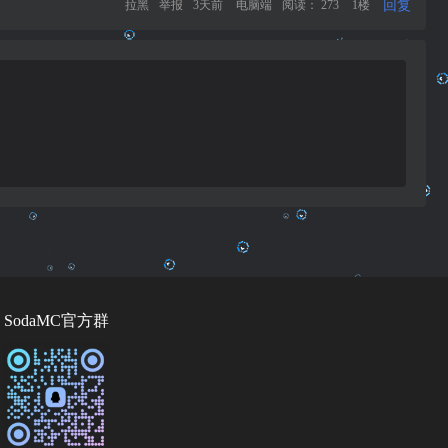
回复
拉黑
举报
3天前
电脑端
阅读： 273
1楼
SodaMC官方群