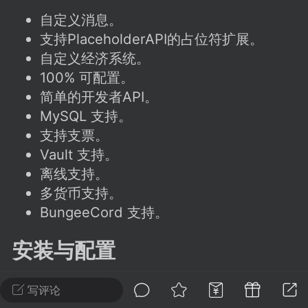
建议贴】SodaMC 的改进与建议 🧃
自定义消息。
SodaMC 社区的建议&反馈板块，欢迎每
支持PlaceholderAPI的占位符扩展。
户在这里畅所欲言，提出你对 社区功能、
自定义经济系统。
、管理方式等方面 的任何想法！...
100% 可配置。
简单的开发者API。
MySQL 支持。
11
5.9k
支持支票。
Vault 支持。
odaMC
离线支持。
潮涌核心
永久赞助者
-24 23:37
电脑端
整合包分享
多货币支持。
BungeeCord 支持。
CL主页反馈贴
处 反馈你遇到的问题 以及 你期望的功能等
安装与配置
如不方便可尝试通过邮箱与作者进行反馈
519334...
将插件文件放入您的插件文件夹。
写评论
根据需要编辑设置。