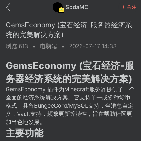
SodaMC
关注
GemsEconomy (宝石经济-服务器经济系
统的完美解决方案)
浏览 613
•
电脑端
•
2026-07-17 14:33
MC中文社区
SodaM
GemsEconomy (宝石经济-服
务器经济系统的完美解决方案)
GemsEconomy 插件为Minecraft服务器提供了一个
全面的经济系统解决方案。它支持单一或多种货币
教程
材质
社区
格式，具备BungeeCord/MySQL支持，全消息自定
义，Vault支持，频繁更新等特性，旨在帮助社区更
加出色地发展。
odaMC
潮涌核心
永久赞助者
主要功能
25-11-27 02:06
电脑端
社区规则