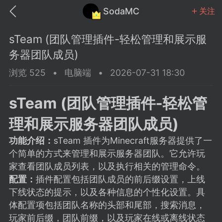
SodaMC
关注
sTeam (团队管理插件-轻松管理和展示服
务器团队成员)
浏览 525
•
电脑端
•
2026-07-31 18:30
MC中文社区
SodaM
sTeam (团队管理插件-轻松管
理和展示服务器团队成员)
功能介绍：
sTeam 插件为Minecraft服务器提供了一
个简单的方式来管理和展示服务器团队。它允许玩
教程
材质
社区
家查看团队成员列表，以及执行相关的管理命令。
配置：
插件配置包括团队成员的前后缀设置，上线
下线状态的提示，以及各种信息的个性化设置。具
odaMC
潮涌核心
永久赞助者
体配置项包括团队名称的头部和尾部，搜索消息，
25-11-27 02:06
电脑端
社区规则
玩家前后缀，团队前缀，以及玩家在线或离线状态