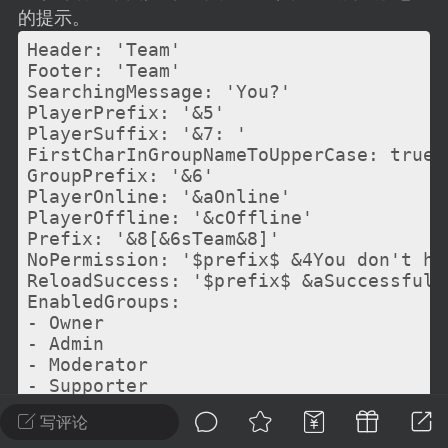
建议贴】SodaMC 的改进与建议 🧃
的提示。
SodaMC 社区的建议&反馈板块，欢迎每
Header: 'Team'

户在这里畅所欲言，提出你对 社区功能、
Footer: 'Team'

、管理方式等方面 的任何想法！...
SearchingMessage: 'You?'

PlayerPrefix: '&5'

PlayerSuffix: '&7: '

FirstCharInGroupNameToUpperCase: true

GroupPrefix: '&6'

11
5.9k
PlayerOnline: '&aOnline'

PlayerOffline: '&cOffline'

Prefix: '&8[&6sTeam&8]'

odaMC
潮涌核心
永久赞助者
NoPermission: '$prefix$ &4You don't ha
-24 23:37
电脑端
整合包分享
ReloadSuccess: '$prefix$ &aSuccessfully
EnabledGroups:

CL主页反馈贴
- Owner

处 反馈你遇到的问题 以及 你期望的功能等
- Admin

如不方便可尝试通过邮箱与作者进行反馈
- Moderator

- Supporter

519334...
- Builder

写评论
Searching:
