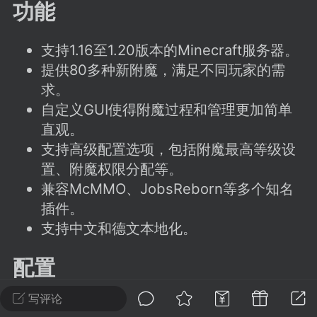
建议贴】SodaMC 的改进与建议 🧃
功能
SodaMC 社区的建议&反馈板块，欢迎每
户在这里畅所欲言，提出你对 社区功能、
支持1.16至1.20版本的Minecraft服务器。
、管理方式等方面 的任何想法！...
提供80多种新附魔，满足不同玩家的需
求。
自定义GUI使得附魔过程和管理更加简单
直观。
11
5.9k
支持高级配置选项，包括附魔最高等级设
置、附魔权限分配等。
odaMC
潮涌核心
永久赞助者
兼容McMMO、JobsReborn等多个知名
-24 23:37
电脑端
整合包分享
插件。
CL主页反馈贴
支持中文和德文本地化。
处 反馈你遇到的问题 以及 你期望的功能等
如不方便可尝试通过邮箱与作者进行反馈
配置
519334...
advanced_options.use: true

写评论
advanced_options.use_permissions: true
