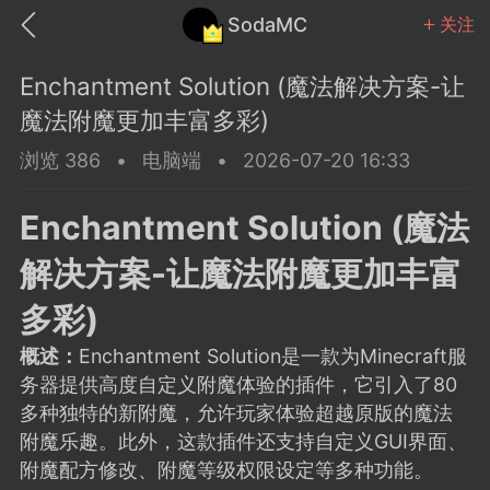
SodaMC
关注
Enchantment Solution (魔法解决方案-让
魔法附魔更加丰富多彩)
浏览 386
•
电脑端
•
2026-07-20 16:33
MC中文社区
SodaM
Enchantment Solution (魔法
解决方案-让魔法附魔更加丰富
多彩)
概述：
Enchantment Solution是一款为Minecraft服
教程
材质
社区
务器提供高度自定义附魔体验的插件，它引入了80
多种独特的新附魔，允许玩家体验超越原版的魔法
odaMC
潮涌核心
永久赞助者
附魔乐趣。此外，这款插件还支持自定义GUI界面、
25-11-27 02:06
电脑端
社区规则
附魔配方修改、附魔等级权限设定等多种功能。