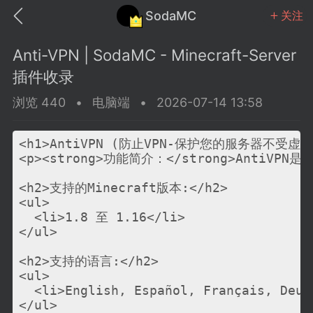
SodaMC
关注
Anti-VPN | SodaMC - Minecraft-Server
插件收录
浏览 440
•
电脑端
•
2026-07-14 13:58
MC中文社区
SodaM
<h1>AntiVPN (防止VPN-保护您的服务器不受虚假I
<p><strong>功能简介：</strong>A
<h2>支持的Minecraft版本:</h2>

<ul>

  <li>1.8 至 1.16</li>

教程
材质
社区
</ul>

<h2>支持的语言:</h2>

odaMC
<ul>

潮涌核心
永久赞助者
  <li>English, Español, Français, Deut
25-11-27 02:06
电脑端
社区规则
</ul>
